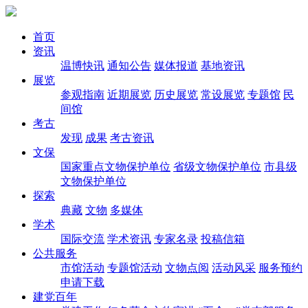
首页
资讯
温博快讯
通知公告
媒体报道
基地资讯
展览
参观指南
近期展览
历史展览
常设展览
专题馆
民
间馆
考古
发现
成果
考古资讯
文保
国家重点文物保护单位
省级文物保护单位
市县级
文物保护单位
探索
典藏
文物
多媒体
学术
国际交流
学术资讯
专家名录
投稿信箱
公共服务
市馆活动
专题馆活动
文物点阅
活动风采
服务预约
申请下载
建党百年