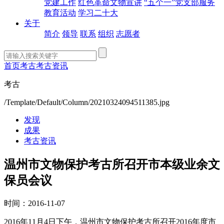
党建工作
红色革命文物宣讲
“五个一”党支部服务
教育活动
学习二十大
关于
简介
领导
联系
组织
志愿者
首页
考古
考古资讯
考古
/Template/Default/Column/20210324094511385.jpg
发现
成果
考古资讯
温州市文物保护考古所召开市本级业余文
保员会议
时间：2016-11-07
2016年11月4日下午，温州市文物保护考古所召开2016年度市