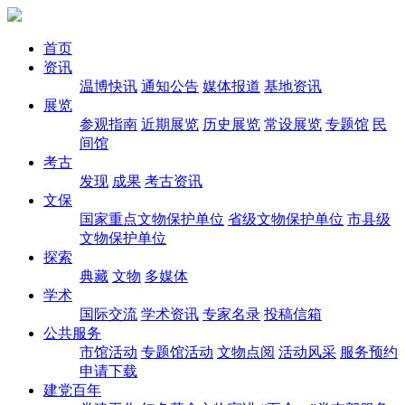
首页
资讯
温博快讯
通知公告
媒体报道
基地资讯
展览
参观指南
近期展览
历史展览
常设展览
专题馆
民
间馆
考古
发现
成果
考古资讯
文保
国家重点文物保护单位
省级文物保护单位
市县级
文物保护单位
探索
典藏
文物
多媒体
学术
国际交流
学术资讯
专家名录
投稿信箱
公共服务
市馆活动
专题馆活动
文物点阅
活动风采
服务预约
申请下载
建党百年