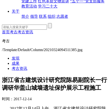
党建工作
红色革命文物宣讲
“五个一”党支部服务
教育活动
学习二十大
关于
简介
领导
联系
组织
志愿者
首页
考古
考古资讯
考古
/Template/Default/Column/20210324094511385.jpg
发现
成果
考古资讯
浙江省古建筑设计研究院陈易副院长一行
调研华盖山城墙遗址保护展示工程施工
时间：2017-12-14
2017年12月14日上午，浙江省古建筑设计研究院陈