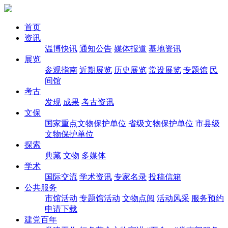
首页
资讯
温博快讯
通知公告
媒体报道
基地资讯
展览
参观指南
近期展览
历史展览
常设展览
专题馆
民
间馆
考古
发现
成果
考古资讯
文保
国家重点文物保护单位
省级文物保护单位
市县级
文物保护单位
探索
典藏
文物
多媒体
学术
国际交流
学术资讯
专家名录
投稿信箱
公共服务
市馆活动
专题馆活动
文物点阅
活动风采
服务预约
申请下载
建党百年