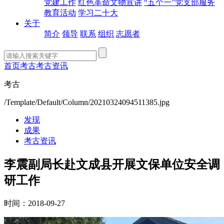
党建工作
红色革命文物宣讲
“五个一”党支部服务
教育活动
学习二十大
关于
简介
领导
联系
组织
志愿者
首页
考古
考古资讯
考古
/Template/Default/Column/20210324094511385.jpg
发现
成果
考古资讯
李震副局长赴文成县开展文保单位安全调
研工作
时间：2018-09-27