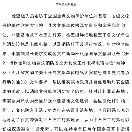
李局
调研
刘基庙
检查组先后走访了全国重点文物保护单位刘基庙、省级文物
保护单位谢林大宅院、县级文保单位梧溪文昌阁和金星岗富宅、
让川非遗基地及下石庄古村落。检查组详细地检查了各文保单位
的消防设施及电线电路，以及消防栓正常运行情况。针对检查结
果，李震副局长要求文成县文广新局应根据国家文物局联合召开
的“博物馆和文物建筑消防安全大检查工作电视电话会议”精神、
及《浙江省文物局关于开展文保单位电气火灾隐患排查整治专项
行动的通知》文件要求，尽快落实属地政府并督促启动对安全隐
患的整改，以消除文保单位消防安全隐患。针对让川非遗基地，
李震副局长认为应当加强非遗基地文化建设，县里应做好引领工
作，让文化融入非遗，努力打造省级非遗基地。李震副局长充分
地肯定了百丈漈镇对下石庄古村落建设，认为下石庄古村落可以
积极探索融合非遗元素，可以在特定节日每年固定召开非遗活