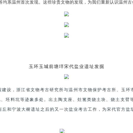
等均系温州首次发现。这些珍贵文物的发现，为我们重新认识温州古
玉环玉城前塘垟宋代盐业遗址发掘
区工程建设，浙江省文物考古研究所与温州市文物保护考古所、玉
池、坯料坑等迹象多处。出土陶支座、灶篦类烧土块、烧土支臂
亩丘和宁波大榭遗址之后的又一次盐业考古工作，为宋代官方盐