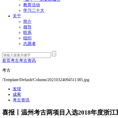
教育活动
学习二十大
关于
简介
领导
联系
组织
志愿者
首页
考古
考古资讯
考古
/Template/Default/Column/20210324094511385.jpg
发现
成果
考古资讯
喜报丨温州考古两项目入选2018年度浙