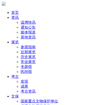
首页
资讯
温博快讯
通知公告
媒体报道
基地资讯
展览
参观指南
近期展览
历史展览
常设展览
专题馆
民间馆
考古
发现
成果
考古资讯
文保
国家重点文物保护单位