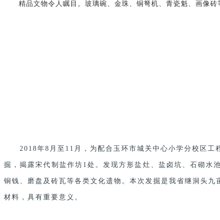
精品文物令人瞩目。玻璃碗、金珠、铜弩机、青瓷魁、画像砖
2018年8月至11月，为配合玉环市城关中心小学分校
掘，揭露宋代制盐作坊1处。发现方形盐灶、盐卤坑、石砌水
铜钱、磨盘及砖瓦等各类文化遗物。本次发掘是我省继洞头九
材料，具有重要意义。