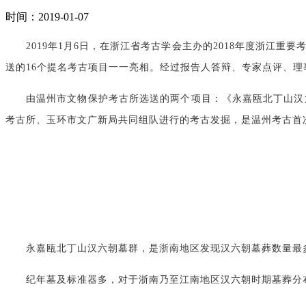
时间：2019-01-07
2019年1月6日，在浙江省考古学会主办的2018年度浙
送的16个提名考古项目一一亮相。经过报告人答辩、专家点评、理
由温州市文物保护考古所选送的两个项目：《永嘉瓯北丁山汉
考古所、玉环市文广新局共同组队进行的考古发掘，是温州考古首
永嘉瓯北丁山汉六朝墓群，是浙南地区发现汉六朝墓葬数量最
纪年墓及标准器多，对于浙南乃至江南地区汉六朝时期墓葬分