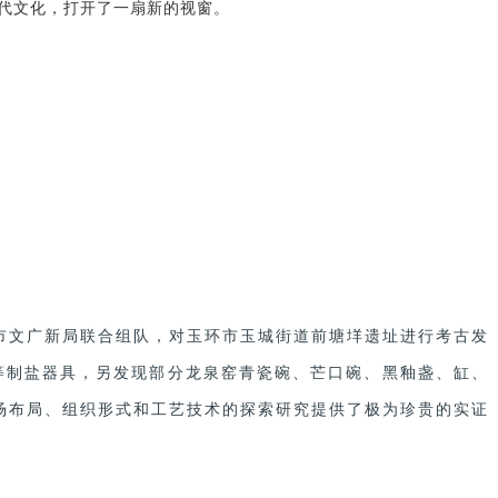
代文化，打开了一扇新的视窗。
环市文广新局联合组队，对玉环市玉城街道前塘垟遗址进行考古发
等制盐器具，另发现部分龙泉窑青瓷碗、芒口碗、黑釉盏、缸、
场布局、组织形式和工艺技术的探索研究提供了极为珍贵的实证