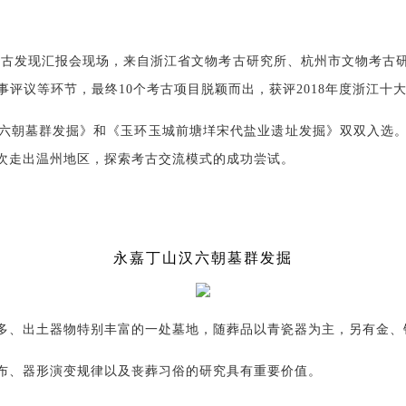
江重要考古发现汇报会现场，来自浙江省文物考古研究所、杭州市文物考
事评议等环节，最终10个考古项目脱颖而出，获评2018年度浙江十
六朝墓群发掘》和《玉环玉城前塘垟宋代盐业遗址发掘》双双入选
次走出温州地区，探索考古交流模式的成功尝试。
永嘉丁山汉六朝墓群发掘
多、出土器物特别丰富的一处墓地，随葬品以青瓷器为主，另有金、
布、器形演变规律以及丧葬习俗的研究具有重要价值。