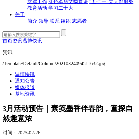
党建工作
红色革命文物宣讲
“五个一”党支部服务
教育活动
学习二十大
关于
简介
领导
联系
组织
志愿者
首页
资讯
温博快讯
资讯
/Template/Default/Column/20210324094511632.jpg
温博快讯
通知公告
媒体报道
基地资讯
3月活动预告｜素笺墨香伴春韵，童探自
然趣意浓
时间：2025-02-26