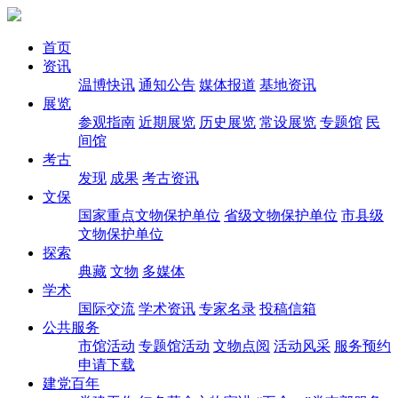
首页
资讯
温博快讯
通知公告
媒体报道
基地资讯
展览
参观指南
近期展览
历史展览
常设展览
专题馆
民
间馆
考古
发现
成果
考古资讯
文保
国家重点文物保护单位
省级文物保护单位
市县级
文物保护单位
探索
典藏
文物
多媒体
学术
国际交流
学术资讯
专家名录
投稿信箱
公共服务
市馆活动
专题馆活动
文物点阅
活动风采
服务预约
申请下载
建党百年