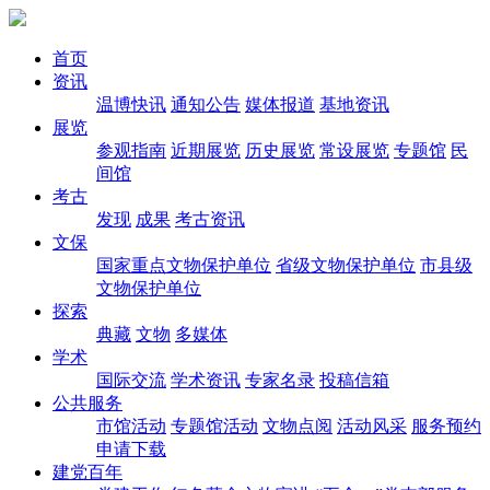
首页
资讯
温博快讯
通知公告
媒体报道
基地资讯
展览
参观指南
近期展览
历史展览
常设展览
专题馆
民
间馆
考古
发现
成果
考古资讯
文保
国家重点文物保护单位
省级文物保护单位
市县级
文物保护单位
探索
典藏
文物
多媒体
学术
国际交流
学术资讯
专家名录
投稿信箱
公共服务
市馆活动
专题馆活动
文物点阅
活动风采
服务预约
申请下载
建党百年