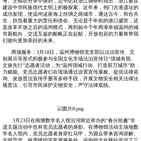
考。王锦在分享中谈到，总书记在浙江调研时指出，浙江要在
建设中华民族现代文明上积极探索。近年来，朔门古港遗址的
成功发现，使温州这座海上丝绸之路城市，通达古今，和合共
生，担负着重大的责任和使命。无论是千年前的港口盛世，还
是改革开放之后的温州模式，再到如今千年商港幸福温州的城
市新航向，交流互鉴的船帆正在起航，开放包容的力量将带我
们驶向更加美好的未来。
两场服务：3月18日，温州博物馆党支部以法治宣传、文
创展示等形式积极参与全国文化市场法治宣传日“强城有我、
文旅先行”志愿者活动，为“温州强城行动、打造双万城市”助
力赋能。党员志愿者们在现场通过设置宣传展板、提供法律咨
询、发放普法宣传手册等多样手段，开展文物安全相关法律法
规普法，引导市民保护文物安全，严守法律底线。
3月23日在南塘数学名人馆沿河附近举办的“春分拾趣”非
遗主题活动中也有党员志愿者的身影。在博物馆活动主场地数
学名人馆内，党员志愿者身穿红马甲，为观众带来咨询讲解、
文明导览、秩序维护等常规服务外，还协助文化驿站开设了三