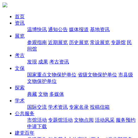
首页
资讯
温博快讯
通知公告
媒体报道
基地资讯
展览
参观指南
近期展览
历史展览
常设展览
专题馆
民
间馆
考古
发现
成果
考古资讯
文保
国家重点文物保护单位
省级文物保护单位
市县级
文物保护单位
探索
典藏
文物
多媒体
学术
国际交流
学术资讯
专家名录
投稿信箱
公共服务
市馆活动
专题馆活动
文物点阅
活动风采
服务预约
申请下载
建党百年