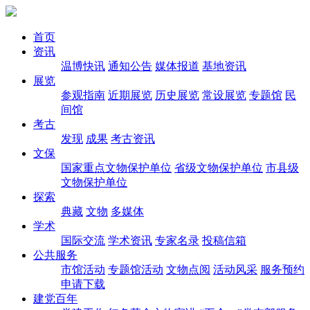
首页
资讯
温博快讯
通知公告
媒体报道
基地资讯
展览
参观指南
近期展览
历史展览
常设展览
专题馆
民
间馆
考古
发现
成果
考古资讯
文保
国家重点文物保护单位
省级文物保护单位
市县级
文物保护单位
探索
典藏
文物
多媒体
学术
国际交流
学术资讯
专家名录
投稿信箱
公共服务
市馆活动
专题馆活动
文物点阅
活动风采
服务预约
申请下载
建党百年