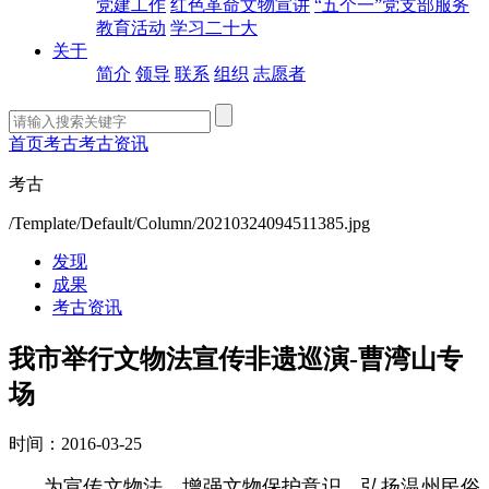
党建工作
红色革命文物宣讲
“五个一”党支部服务
教育活动
学习二十大
关于
简介
领导
联系
组织
志愿者
首页
考古
考古资讯
考古
/Template/Default/Column/20210324094511385.jpg
发现
成果
考古资讯
我市举行文物法宣传非遗巡演-曹湾山专
场
时间：2016-03-25
为宣传文物法，增强文物保护意识，弘扬温州民俗