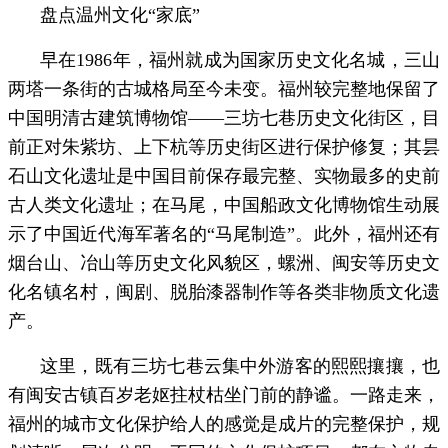
盘点温州文化“家底”
早在1986年，福州就成为国家历史文化名城，三山
两塔一条街的古城格局至今未变。福州较完整地保留了
中国明清古建筑博物馆——三坊七巷历史文化街区，目
前正对朱紫坊、上下杭等历史街区进行保护修复；其昙
石山文化遗址是中国目前保存最完整、实物最多的史前
古人类文化遗址；在马尾，中国船政文化博物馆生动展
示了中国近代海军著名的“马尾制造”。此外，福州还有
烟台山、冶山等历史文化风貌区，螺洲、闽安等历史文
化名镇名村，闽剧、脱胎漆器制作等各类非物质文化遗
产。
这里，既有三坊七巷云集中外游客的熙熙攘攘，也
有闽安古镇百岁老妪拄杖枯坐门前的静谧。一路走来，
福州的城市文化保护给人的感觉是成片的完整保护，规