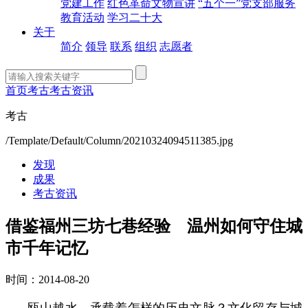
党建工作
红色革命文物宣讲
“五个一”党支部服务
教育活动
学习二十大
关于
简介
领导
联系
组织
志愿者
首页
考古
考古资讯
考古
/Template/Default/Column/20210324094511385.jpg
发现
成果
考古资讯
借鉴福州三坊七巷经验 温州如何守住城
市千年记忆
时间：2014-08-20
瓯山越水，承载着怎样的历史文脉？文化留存与城