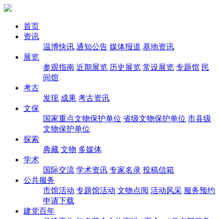
首页
资讯
温博快讯
通知公告
媒体报道
基地资讯
展览
参观指南
近期展览
历史展览
常设展览
专题馆
民
间馆
考古
发现
成果
考古资讯
文保
国家重点文物保护单位
省级文物保护单位
市县级
文物保护单位
探索
典藏
文物
多媒体
学术
国际交流
学术资讯
专家名录
投稿信箱
公共服务
市馆活动
专题馆活动
文物点阅
活动风采
服务预约
申请下载
建党百年