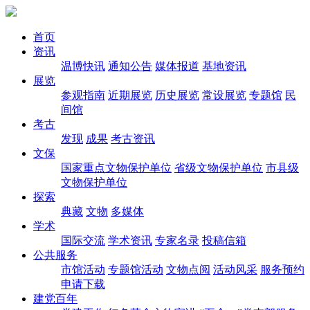
首页
资讯
温博快讯
通知公告
媒体报道
基地资讯
展览
参观指南
近期展览
历史展览
常设展览
专题馆
民
间馆
考古
发现
成果
考古资讯
文保
国家重点文物保护单位
省级文物保护单位
市县级
文物保护单位
探索
典藏
文物
多媒体
学术
国际交流
学术资讯
专家名录
投稿信箱
公共服务
市馆活动
专题馆活动
文物点阅
活动风采
服务预约
申请下载
建党百年