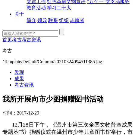
党建工作
红色革命文物宣讲
“五个一”党支部服务
教育活动
学习二十大
关于
简介
领导
联系
组织
志愿者
首页
考古
考古资讯
考古
/Template/Default/Column/20210324094511385.jpg
发现
成果
考古资讯
我所开展向市少图捐赠图书活动
时间：2017-12-29
12月28日下午，《温州市第三次全国文物普查成果
专题丛书》捐赠仪式在温州市少年儿童图书馆举行，市