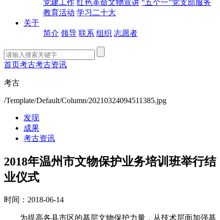
党建工作
红色革命文物宣讲
“五个一”党支部服务
教育活动
学习二十大
关于
简介
领导
联系
组织
志愿者
首页
考古
考古资讯
考古
/Template/Default/Column/20210324094511385.jpg
发现
成果
考古资讯
2018年温州市文物保护业务培训班举行结
业仪式
时间：2018-06-14
为提高各县市区的基层文物保护力量，从技术层面加强基