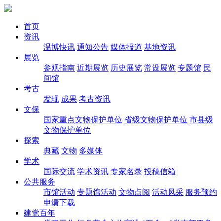
首页
资讯
温博快讯
通知公告
媒体报道
基地资讯
展览
参观指南
近期展览
历史展览
常设展览
专题馆
民
间馆
考古
发现
成果
考古资讯
文保
国家重点文物保护单位
省级文物保护单位
市县级
文物保护单位
探索
典藏
文物
多媒体
学术
国际交流
学术资讯
专家名录
投稿信箱
公共服务
市馆活动
专题馆活动
文物点阅
活动风采
服务预约
申请下载
建党百年