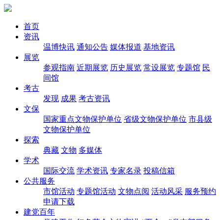
首页
资讯
温博快讯
通知公告
媒体报道
基地资讯
展览
参观指南
近期展览
历史展览
常设展览
专题馆
民
间馆
考古
发现
成果
考古资讯
文保
国家重点文物保护单位
省级文物保护单位
市县级
文物保护单位
探索
典藏
文物
多媒体
学术
国际交流
学术资讯
专家名录
投稿信箱
公共服务
市馆活动
专题馆活动
文物点阅
活动风采
服务预约
申请下载
建党百年