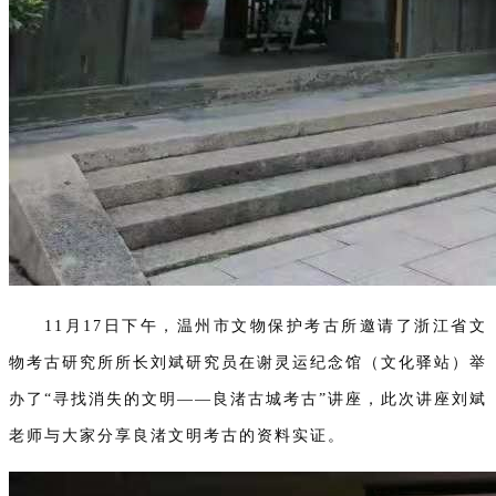
11月17日下午，温州市文物保护考古所邀请了浙江省文
物考古研究所所长刘斌研究员在谢灵运纪念馆（文化驿站）举
办了“寻找消失的文明——良渚古城考古”讲座，此次讲座刘斌
老师与大家分享良渚文明考古的资料实证。