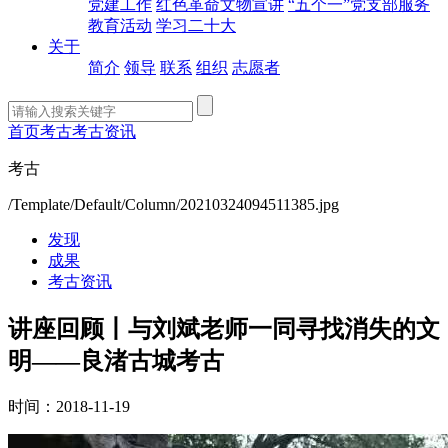
党建工作
红色革命文物宣讲
“五个一”党支部服务
教育活动
学习二十大
关于
简介
领导
联系
组织
志愿者
首页
考古
考古资讯
考古
/Template/Default/Column/20210324094511385.jpg
发现
成果
考古资讯
讲座回顾丨与刘斌老师一同寻找消失的文
明——良渚古城考古
时间：2018-11-19