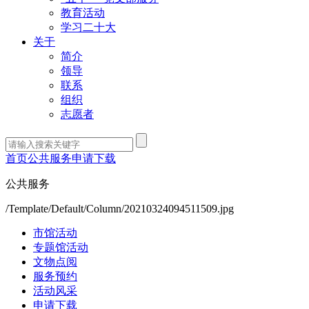
教育活动
学习二十大
关于
简介
领导
联系
组织
志愿者
首页
公共服务
申请下载
公共服务
/Template/Default/Column/20210324094511509.jpg
市馆活动
专题馆活动
文物点阅
服务预约
活动风采
申请下载