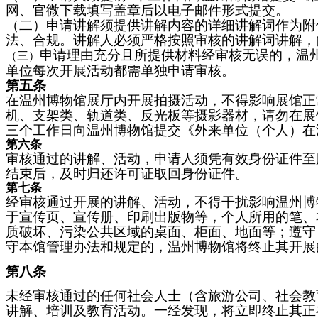
网、官微下载填写盖章后以电子邮件形式提交。
（二）
申请讲解须提供讲解内容的详细讲解词作为附
法
、合规
。
讲解人必须严格按照审核的讲解词讲解，
申请理由充分且所提供材料经审核无误的，温
（三）
单位每次开展活动都需单独申请审核。
第五条
在温州博物馆展厅内开展拍摄活动，不得影响展馆正
机、支架类、轨道类、反光板等摄影器材，请勿在展
三个工作日向温州博物馆提交《外来单位（个人）在
第
六
条
审核通过的讲解、活动，申请人须凭有效身份证件至
结束后，及时归还许可证取回身份证件。
第
七
条
经审核通过开展的讲解、活动，不得干扰影响温州博
于宣传页、宣传册、印刷出版物等
，个人所用的笔、
质破坏、污染公共区域的桌面、柜面、地面等；
遵守
守本馆管理办法和规定的，温州博物馆将终止其开展
第
八
条
未经审核通过的任何社会人士（含旅游公司、社会教
讲解、培训及教育活动。一经发现，将立即
终止其
正