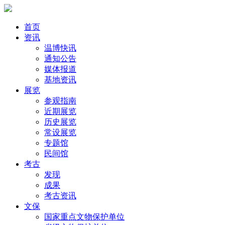
首页
资讯
温博快讯
通知公告
媒体报道
基地资讯
展览
参观指南
近期展览
历史展览
常设展览
专题馆
民间馆
考古
发现
成果
考古资讯
文保
国家重点文物保护单位