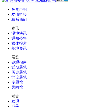
浙公网安备 33030202000540号
免责声明
友情链接
联系我们
资讯
温博快讯
通知公告
媒体报道
基地资讯
展览
参观指南
近期展览
历史展览
常设展览
专题馆
民间馆
考古
发现
成果