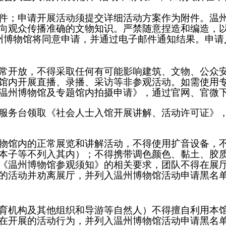
件；申请开展活动须提交详细活动方案作为附
件
。温
向观众传播准确的文物知识。严禁随意捏造和编造，
州博物馆将同意申请，并通过电子邮件通知结果。申请
常开放，不得采取任何有可能影响建筑、文物、公众
馆内开展直播、录播、采访等非参观活动。如需使用
温州博物馆及专题馆内拍摄申请》，通过官网、官微
服务台领取《社会人士入馆开展讲解、活动许可证》
物馆内的正常展览和讲解活动，不得使用扩音设备，
本子等不列入其内
）
；不得携带调色颜色、黏土、胶
《温州博物馆参观须知》的相关要求，
团队不得在展
的活动并劝离展厅，
并列入温州
博物馆
活动申请黑名
育机构及其他组织和导游等自然人）不得擅自利用本
在开展的活动
行为
，并列入温州
博物馆
活动申请黑名