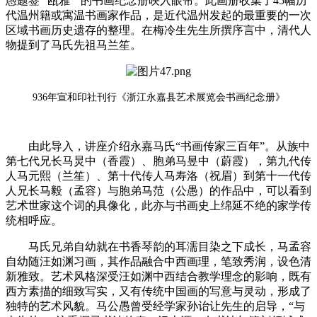
愚题签 “瓯雅 ” 的书画纪念册映入眼帘。此画册收集了45幅历
代温州籍或寓温书画家作品，是近代温州发起的最重要的一次
区域书画历史遗存的整理。在梅冷生先生所撰序言中，清代人
物提到了马氏先祖马兰笙。
936年宣和印社刊行《浙江永嘉县艺术展览会书画纪念册》
由此导入，讲座介绍永嘉马氏“书画传家三百年”。从族中
第七代兄长马炅中（香霞）、胞弟马昱中（蔚霞），第九代传
人马元熙（兰笙）、第十代传人马寿洛（祝眉）到第十一代传
人兄长马毅（孟容）与胞弟马范（公愚）的作品中，可以看到
艺术世家这个词的具像化，此亦与书画史上绵延不绝的家学传
统相呼应。
马氏兄弟自幼就在书香琴韵的耳濡目染之下成长，马孟容
自幼随汪如渊习画，其作品融合中西画理，笔致秀润，设色清
新雅致。艺术风格深受汪如渊中西结合教学理念的影响，既有
西方素描的细致写实，又有传统中国画的写意与灵动，形成了
独特的艺术风貌。马公愚曾受经学家孙诒让先生的启导，“与