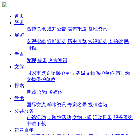
首页
资讯
温博快讯
通知公告
媒体报道
基地资讯
展览
参观指南
近期展览
历史展览
常设展览
专题馆
民
间馆
考古
发现
成果
考古资讯
文保
国家重点文物保护单位
省级文物保护单位
市县级
文物保护单位
探索
典藏
文物
多媒体
学术
国际交流
学术资讯
专家名录
投稿信箱
公共服务
市馆活动
专题馆活动
文物点阅
活动风采
服务预约
申请下载
建党百年