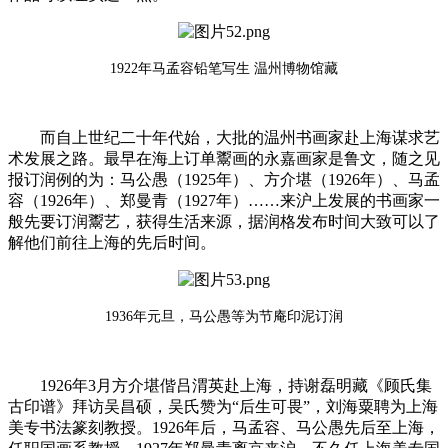
1922年马孟容铅笔写生 温州博物馆藏
而自上世纪二十年代始，大批的温州书画家赴上海谋求艺
术发展之路。最早在海上订单鬻画的永嘉画家是鲁文，随之见
报订润例的为：马公愚（1925年）、方介堪（1926年）、马孟
容（1926年）、郑曼青（1927年）……来沪上发展的书画家一
般先要订润鬻艺，获得生活来源，据润格发布时间大致可以了
解他们前往上海的先后时间。
1936年元旦，马公愚等为节庵印泥订润
1926年3月方介堪偕吕渭英赴上海，持谢磊明藏《顾氏集
古印谱》拜访吴昌硕，吴氏赞为“后生可畏”，刘海粟聘为上海
美专书法篆刻教授。1926年后，马孟容、马公愚先后至上海，