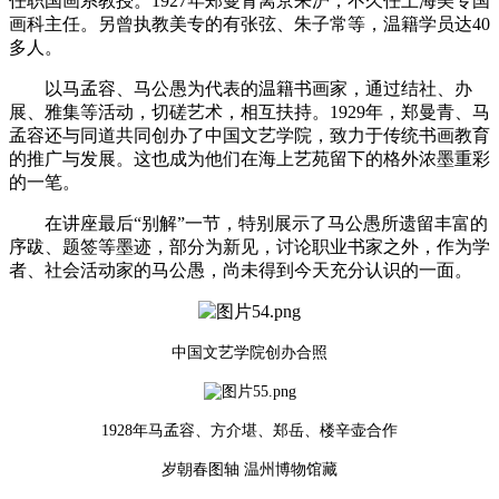
任职国画系教授。1927年郑曼青离京来沪，不久任上海美专国
画科主任。另曾执教美专的有张弦、朱子常等，温籍学员达40
多人。
以马孟容、马公愚为代表的温籍书画家，通过结社、办
展、雅集等活动，切磋艺术，相互扶持。1929年，郑曼青、马
孟容还与同道共同创办了中国文艺学院，致力于传统书画教育
的推广与发展。这也成为他们在海上艺苑留下的格外浓墨重彩
的一笔。
在讲座最后“别解”一节，特别展示了马公愚所遗留丰富的
序跋、题签等墨迹，部分为新见，讨论职业书家之外，作为学
者、社会活动家的马公愚，尚未得到今天充分认识的一面。
中国文艺学院创办合照
1928年马孟容、方介堪、郑岳、楼辛壶合作
岁朝春图轴 温州博物馆藏