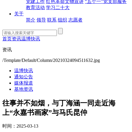
党建工作
红色革命文物宣讲
“五个一”党支部服务
教育活动
学习二十大
关于
简介
领导
联系
组织
志愿者
首页
资讯
温博快讯
资讯
/Template/Default/Column/20210324094511632.jpg
温博快讯
通知公告
媒体报道
基地资讯
往事并不如烟，与丁海涵一同走近海
上“永嘉书画家”与马氏昆仲
时间：2025-03-13