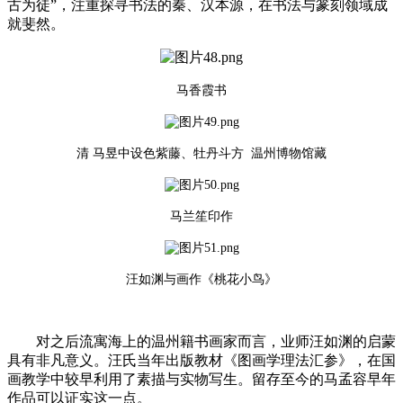
古为徒”，注重探寻书法的秦、汉本源，在书法与篆刻领域成
就斐然。
马香霞书
清 马昱中设色紫藤、牡丹斗方 温州博物馆藏
马兰笙印作
汪如渊与画作《桃花小鸟》
对之后流寓海上的温州籍书画家而言，业师汪如渊的启蒙
具有非凡意义。汪氏当年出版教材《图画学理法汇参》，在国
画教学中较早利用了素描与实物写生。留存至今的马孟容早年
作品可以证实这一点。