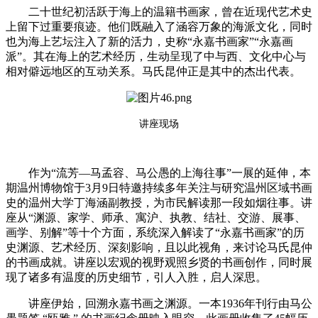
二十世纪初活跃于海上的温籍书画家，曾在近现代艺术史
上留下过重要痕迹。他们既融入了涵容万象的海派文化，同时
也为海上艺坛注入了新的活力，史称“永嘉书画家”“永嘉画
派”。其在海上的艺术经历，生动呈现了中与西、文化中心与
相对僻远地区的互动关系。马氏昆仲正是其中的杰出代表。
讲座现场
作为“流芳—马孟容、马公愚的上海往事”一展的延伸，本
期温州博物馆于3月9日特邀持续多年关注与研究温州区域书画
史的温州大学丁海涵副教授，为市民解读那一段如烟往事。讲
座从“渊源、家学、师承、寓沪、执教、结社、交游、展事、
画学、别解”等十个方面，系统深入解读了“永嘉书画家”的历
史渊源、艺术经历、深刻影响，且以此视角，来讨论马氏昆仲
的书画成就。讲座以宏观的视野观照乡贤的书画创作，同时展
现了诸多有温度的历史细节，引人入胜，启人深思。
讲座伊始，回溯永嘉书画之渊源。一本1936年刊行由马公