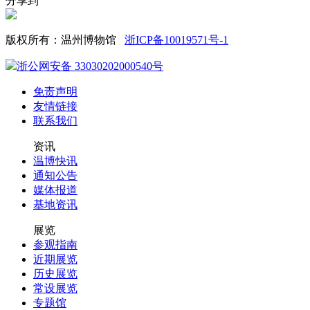
分享到
版权所有：温州博物馆
浙ICP备10019571号-1
浙公网安备 33030202000540号
免责声明
友情链接
联系我们
资讯
温博快讯
通知公告
媒体报道
基地资讯
展览
参观指南
近期展览
历史展览
常设展览
专题馆