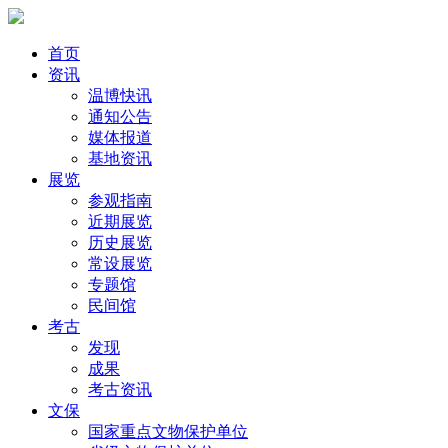
首页
资讯
温博快讯
通知公告
媒体报道
基地资讯
展览
参观指南
近期展览
历史展览
常设展览
专题馆
民间馆
考古
发现
成果
考古资讯
文保
国家重点文物保护单位