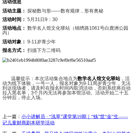
活动信息
活动主题：
探秘数与形——数有规律，形有奥秘
活动时间：
5月31日9：30
活动地点：
数学名人馆文化驿站（锦绣路1061号白鹿洲公园
内）
活动对象：
9-11岁青少年
报名方式：
扫描下方二维码
温馨提示：本次活动集合地点为
数学名人馆文化驿站
，活
动为线下体验，一号一人，报名对象为9-11周岁青少年，无法
到达现场者，请及时在报名时间内取消活动，否则系统将自动
拉入黑名单，3个月内无法再参加本馆活动。活动开始二十五
分钟后，停止入场。
上一篇：
小小讲解员 · “浅草”课堂第19期｜“钱”世“金”生——
记儿童财商剧本研学活动