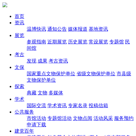
首页
资讯
温博快讯
通知公告
媒体报道
基地资讯
展览
参观指南
近期展览
历史展览
常设展览
专题馆
民
间馆
考古
发现
成果
考古资讯
文保
国家重点文物保护单位
省级文物保护单位
市县级
文物保护单位
探索
典藏
文物
多媒体
学术
国际交流
学术资讯
专家名录
投稿信箱
公共服务
市馆活动
专题馆活动
文物点阅
活动风采
服务预约
申请下载
建党百年