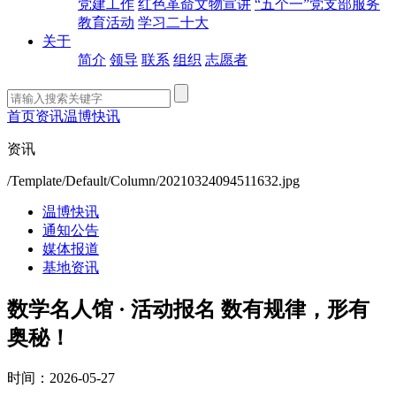
党建工作
红色革命文物宣讲
“五个一”党支部服务
教育活动
学习二十大
关于
简介
领导
联系
组织
志愿者
首页
资讯
温博快讯
资讯
/Template/Default/Column/20210324094511632.jpg
温博快讯
通知公告
媒体报道
基地资讯
数学名人馆 · 活动报名 数有规律，形有
奥秘！
时间：2026-05-27