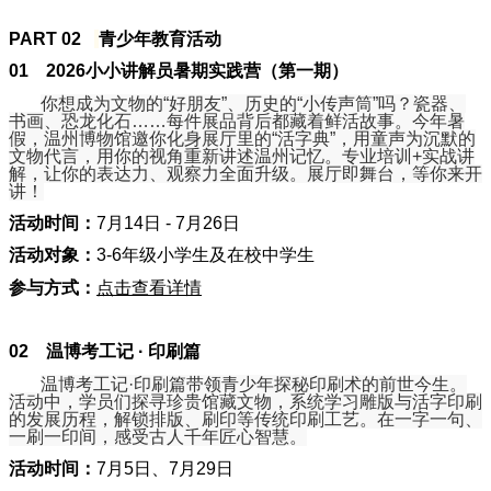
PART 02
青少年教育活动
01
2026小小讲解员暑期实践营
（第一期）
你想成为文物的“好朋友”、历史的“小传声筒”吗？瓷器、
书画、恐龙化石……每件展品背后都藏着鲜活故事。今年暑
假，温州博物馆邀你化身展厅里的“活字典”，用童声为沉默的
文物代言，用你的视角重新讲述温州记忆。专业培训+实战讲
解，让你的表达力、观察力全面升级。展厅即舞台，等你来开
讲！
活动时间：
7月14日 - 7月26日
活动对象：
3-6年级小学生及在校中学生
参与方式：
点击查看详情
02
温博考工记 · 印刷篇
温博考工记·印刷篇带领青少年探秘印刷术的前世今生。
活动中，学员们探寻珍贵馆藏文物，系统学习雕版与活字印刷
的发展历程，解锁排版、刷印等传统印刷工艺。在一字一句、
一刷一印间，感受古人千年匠心智慧。
活动时间：
7月5日、7月29日