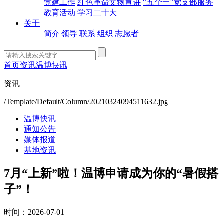
党建工作
红色革命文物宣讲
“五个一”党支部服务
教育活动
学习二十大
关于
简介
领导
联系
组织
志愿者
首页
资讯
温博快讯
资讯
/Template/Default/Column/20210324094511632.jpg
温博快讯
通知公告
媒体报道
基地资讯
7月“上新”啦！温博申请成为你的“暑假搭
子”！
时间：2026-07-01