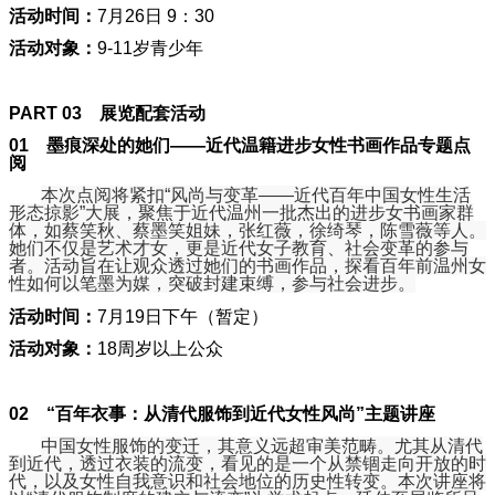
活动时间：
7月26日 9：30
活动对象：
9-11岁青少年
PART 03
展览配套活动
01
墨痕深处的她们——近代温籍进步女性书画作品专题点
阅
本次点阅将紧扣“风尚与变革——近代百年中国女性生活
形态掠影”大展，聚焦于近代温州一批杰出的进步女书画家群
体，如蔡笑秋、蔡墨笑姐妹，张红薇，徐绮琴，陈雪薇等人。
她们不仅是艺术才女，更是近代女子教育、社会变革的参与
者。活动旨在让观众透过她们的书画作品，探看百年前温州女
性如何以笔墨为媒，突破封建束缚，参与社会进步。
活动时间：
7月19日下午（暂定）
活动对象：
18周岁以上公众
02
“百年衣事：从清代服饰到近代女性风尚”主题讲座
中国女性服饰的变迁，其意义远超审美范畴。尤其从清代
到近代，透过衣装的流变，看见的是一个从禁锢走向开放的时
代，以及女性自我意识和社会地位的历史性转变。本次讲座将