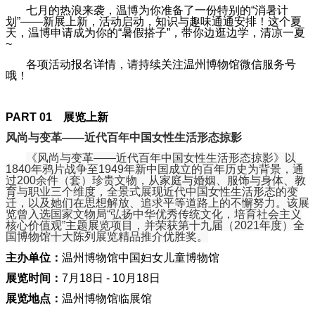
七月的热浪来袭，温博为你准备了一份特别的“消暑计
划”——新展上新，活动启动，知识与趣味通通安排！这个夏
天，温博申请成为你的“暑假搭子”，带你边逛边学，清凉一夏
~
各项活动报名详情，请持续关注温州博物馆微信服务号
哦！
PART 01
展览上新
风尚与变革
——近代百年中国女性生活形态掠影
《风尚与变革——近代百年中国女性生活形态掠影》以
1840年鸦片战争至1949年新中国成立的百年历史为背景，通
过200余件（套）珍贵文物，从家庭与婚姻、服饰与身体、教
育与职业三个维度，全景式展现近代中国女性生活形态的变
迁，以及她们在思想解放、追求平等道路上的不懈努力。该展
览曾入选国家文物局“弘扬中华优秀传统文化，培育社会主义
核心价值观”主题展览项目，并荣获第十九届（2021年度）全
国博物馆十大陈列展览精品推介优胜奖。
主办单位：
温州博物馆中国妇女儿童博物馆
展览时间：
7月18日 - 10月18日
展览地点：
温州博物馆临展馆