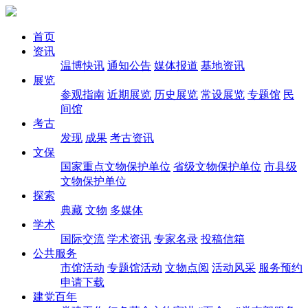
首页
资讯
温博快讯
通知公告
媒体报道
基地资讯
展览
参观指南
近期展览
历史展览
常设展览
专题馆
民
间馆
考古
发现
成果
考古资讯
文保
国家重点文物保护单位
省级文物保护单位
市县级
文物保护单位
探索
典藏
文物
多媒体
学术
国际交流
学术资讯
专家名录
投稿信箱
公共服务
市馆活动
专题馆活动
文物点阅
活动风采
服务预约
申请下载
建党百年