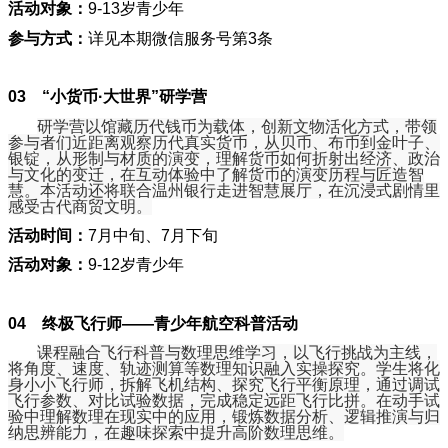
活动对象：
9-13岁青少年
参与方式：
详见本期微信服务号第3条
03
“小货币·大世界”研学营
研学营以馆藏历代钱币为载体，创新文物活化方式，带领
参与者们近距离观察历代真实货币，从贝币、布币到金叶子、
银锭，从形制与材质的演变，理解货币如何折射出经济、政治
与文化的变迁，在互动体验中了解货币的演变历程与匠造智
慧。本活动还将联合温州银行走进智慧展厅，在沉浸式剧情里
感受古代商贸文明。
活动时间：
7月中旬、7月下旬
活动对象：
9-12岁青少年
04
终极飞行师——青少年航空科普活动
课程融合飞行科普与数理思维学习，以飞行挑战为主线，
将角度、速度、轨迹测算等数理知识融入实操探究。学生将化
身小小飞行师，拆解飞机结构、探究飞行平衡原理，通过调试
飞行参数、对比试验数据，完成稳定远距飞行比拼。在动手试
验中理解数理在现实中的应用，锻炼数据分析、逻辑推演与归
纳思辨能力，在趣味探索中提升高阶数理思维。