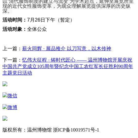
以“清代服饰制度的建立与流变”为学术起点，延伸至展览所呈
现的近代女性服饰变革，为观众理解展览提供深厚的历史纵
深。
活动时间：
7月26日下午（暂定）
活动对象：
全体公众
上一篇：
薪火同辉 · 展品推介 以刀写意，以木传神
下一篇：
忆伟大征程 · 铸时代匠心 —— 温州博物馆开展庆祝
中国共产党成立105周年暨纪念中国工农红军长征胜利90周年
主题党日活动
微信
微博
版权所有：温州博物馆 浙ICP备10019571号-1