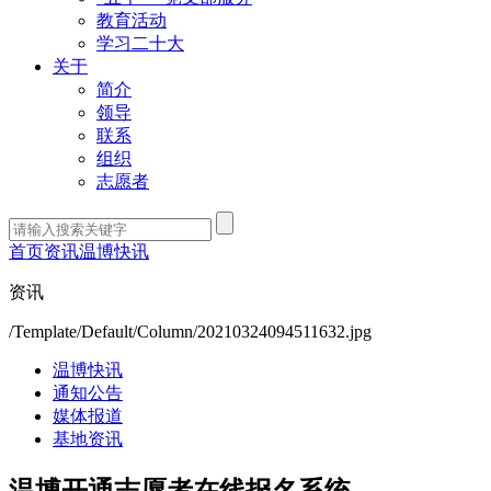
教育活动
学习二十大
关于
简介
领导
联系
组织
志愿者
首页
资讯
温博快讯
资讯
/Template/Default/Column/20210324094511632.jpg
温博快讯
通知公告
媒体报道
基地资讯
温博开通志愿者在线报名系统