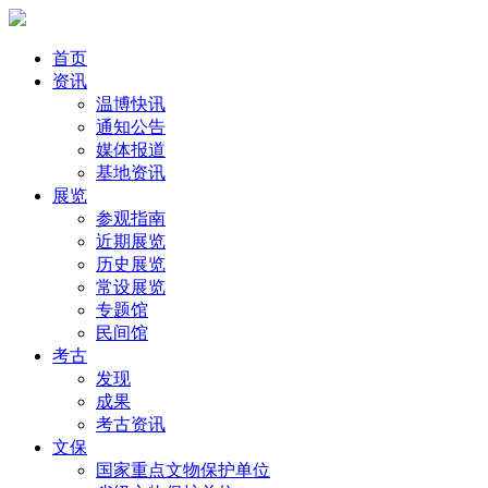
首页
资讯
温博快讯
通知公告
媒体报道
基地资讯
展览
参观指南
近期展览
历史展览
常设展览
专题馆
民间馆
考古
发现
成果
考古资讯
文保
国家重点文物保护单位