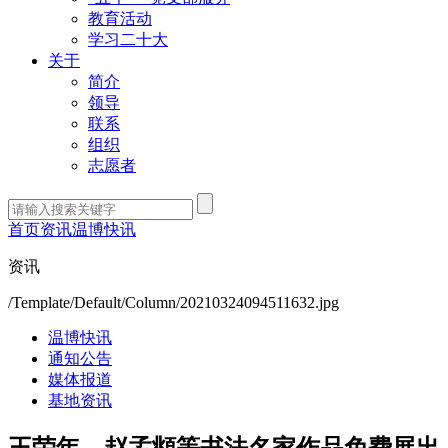
教育活动
学习二十大
关于
简介
领导
联系
组织
志愿者
首页
资讯
温博快讯
资讯
/Template/Default/Column/20210324094511632.jpg
温博快讯
通知公告
媒体报道
基地资讯
王荣年、赵孟頫等书法名家作品免费展出