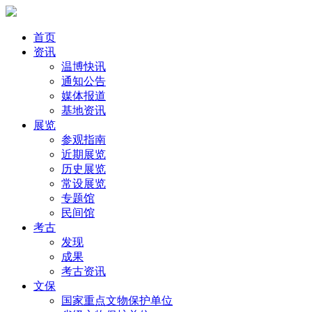
首页
资讯
温博快讯
通知公告
媒体报道
基地资讯
展览
参观指南
近期展览
历史展览
常设展览
专题馆
民间馆
考古
发现
成果
考古资讯
文保
国家重点文物保护单位