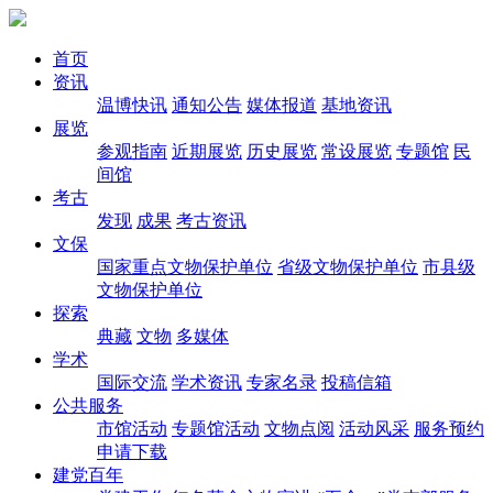
首页
资讯
温博快讯
通知公告
媒体报道
基地资讯
展览
参观指南
近期展览
历史展览
常设展览
专题馆
民
间馆
考古
发现
成果
考古资讯
文保
国家重点文物保护单位
省级文物保护单位
市县级
文物保护单位
探索
典藏
文物
多媒体
学术
国际交流
学术资讯
专家名录
投稿信箱
公共服务
市馆活动
专题馆活动
文物点阅
活动风采
服务预约
申请下载
建党百年