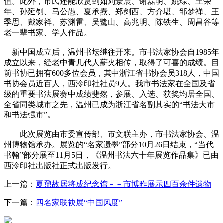
值。此外，市民还能欣赏到如刘景晨、谢磊明、姚琮、王荣
年、孙延钊、马公愚、夏承焘、郑剑西、方介堪、邹梦禅、王
季思、戴家祥、苏渊雷、吴鹭山、高兆明、陈铁生、周昌谷等
老一辈书家、学人作品。
新
中国
成立后，温州书坛继往开来。市书法家协会自1985年
成立以来，经老中青几代人薪火相传，取得了可喜的成绩。目
前书协已拥有600多位会员，其中
浙江
省书协会员318人，中国
书协会员近百人，西泠印社社员9人。我市书法家在全国及省
级的重要书法展赛中成绩斐然，参展、入选、获奖均居全国、
全省同类城市之先，温州已成为浙江省名副其实的“书法大市
和书法强市”。
此次展览由市委
宣传
部、市文联主办，市书法家协会、温
州博物馆承办。展览的“名家遗墨”部分10月26日结束，“当代
书翰”部分展至11月5日，《温州书法六十年展览作品集》已由
西泠印社出版社正式出版发行。
上一篇：
夏鼐故居将成纪念馆－－市博昨展示四百余件遗物
下一篇：
四名家联袂展“中国风度”