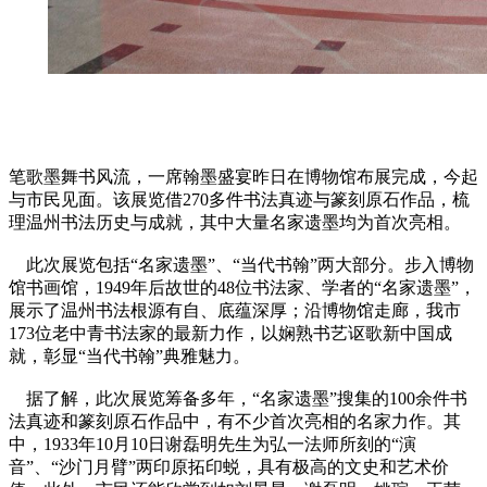
笔歌墨舞书风流，一席翰墨盛宴昨日在博物馆布展完成，今起
与市民见面。该展览借270多件书法真迹与篆刻原石作品，梳
理温州书法历史与成就，其中大量名家遗墨均为首次亮相。
此次展览包括“名家遗墨”、“当代书翰”两大部分。步入博物
馆书画馆，1949年后故世的48位书法家、学者的“名家遗墨”，
展示了温州书法根源有自、底蕴深厚；沿博物馆走廊，我市
173位老中青书法家的最新力作，以娴熟书艺讴歌新
中国
成
就，彰显“当代书翰”典雅魅力。
据了解，此次展览筹备多年，“名家遗墨”搜集的100余件书
法真迹和篆刻原石作品中，有不少首次亮相的名家力作。其
中，1933年10月10日谢磊明先生为弘一法师所刻的“演
音”、“沙门月臂”两印原拓印蜕，具有极高的文史和艺术价