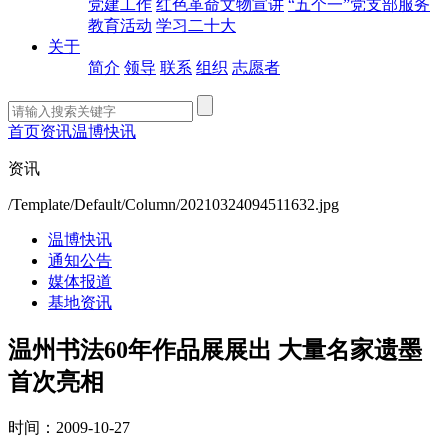
党建工作
红色革命文物宣讲
“五个一”党支部服务
教育活动
学习二十大
关于
简介
领导
联系
组织
志愿者
首页
资讯
温博快讯
资讯
/Template/Default/Column/20210324094511632.jpg
温博快讯
通知公告
媒体报道
基地资讯
温州书法60年作品展展出 大量名家遗墨
首次亮相
时间：2009-10-27