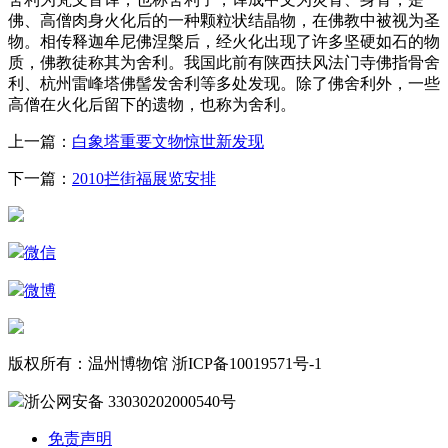
佛、高僧肉身火化后的一种颗粒状结晶物，在佛教中被视为圣
物。相传释迦牟尼佛涅槃后，经火化出现了许多坚硬如石的物
质，佛教徒称其为舍利。我国此前有陕西扶风法门寺佛指骨舍
利、
杭州
雷峰塔佛髻发舍利等多处发现。除了佛舍利外，一些
高僧在火化后留下的遗物，也称为舍利。
上一篇：
白象塔重要文物惊世新发现
下一篇：
2010拦街福展览安排
微信
微博
版权所有：温州博物馆 浙ICP备10019571号-1
浙公网安备 33030202000540号
免责声明