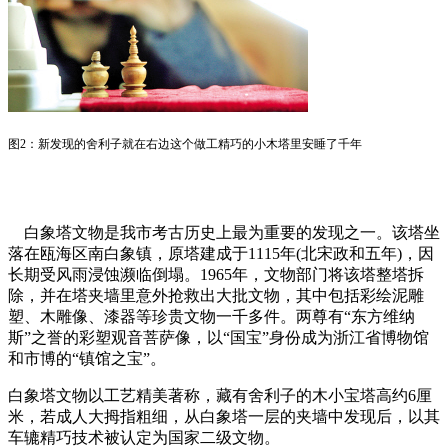
图2：新发现的舍利子就在右边这个做工精巧的小木塔里安睡了千年
白象塔文物是我市考古历史上最为重要的发现之一。该塔坐
落在瓯海区南白象镇，原塔建成于1115年(北宋政和五年)，因
长期受风雨浸蚀濒临倒塌。1965年，文物部门将该塔整塔拆
除，并在塔夹墙里意外抢救出大批文物，其中包括彩绘泥雕
塑、木雕像、漆器等珍贵文物一千多件。两尊有“东方维纳
斯”之誉的彩塑观音菩萨像，以“国宝”身份成为浙江省博物馆
和市博的“镇馆之宝”。
白象塔文物以工艺精美著称，藏有舍利子的木小宝塔高约6厘
米，若成人大拇指粗细，从白象塔一层的夹墙中发现后，以其
车辘精巧技术被认定为国家二级文物。