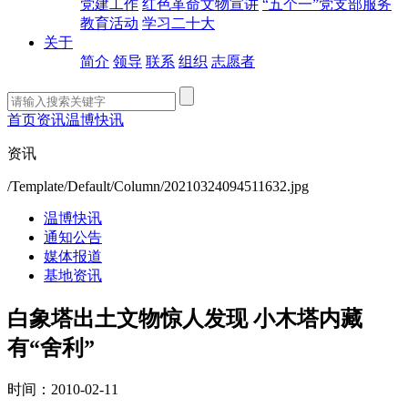
党建工作
红色革命文物宣讲
“五个一”党支部服务
教育活动
学习二十大
关于
简介
领导
联系
组织
志愿者
首页
资讯
温博快讯
资讯
/Template/Default/Column/20210324094511632.jpg
温博快讯
通知公告
媒体报道
基地资讯
白象塔出土文物惊人发现 小木塔内藏
有“舍利”
时间：2010-02-11