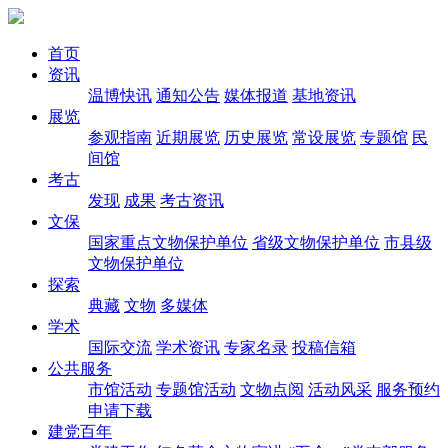
首页
资讯
温博快讯
通知公告
媒体报道
基地资讯
展览
参观指南
近期展览
历史展览
常设展览
专题馆
民
间馆
考古
发现
成果
考古资讯
文保
国家重点文物保护单位
省级文物保护单位
市县级
文物保护单位
探索
典藏
文物
多媒体
学术
国际交流
学术资讯
专家名录
投稿信箱
公共服务
市馆活动
专题馆活动
文物点阅
活动风采
服务预约
申请下载
建党百年