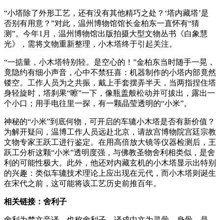
“小塔除了外形工艺，还有没有其他精巧之处？‘塔内藏塔’是
否别有用意？”对此，温州博物馆馆长金柏东一直怀有“猜
测”。今年1月，温州博物馆出版拍摄大型文物丛书《白象慧
光》，需将文物重新整理，小木塔终于引起关注。
“一掂量，小木塔特别轻。是空心的！”金柏东当时随手一晃，
竟隐约有细小声音，心中不禁狂喜：机器制作的小塔内部竟然
镂空。工作人员为之共振，戴上手套摆弄半天，当两指捏住塔
身轻旋时，塔刹果“嚓”一下，像瓶盖般松动并可拔出，露出一
个小口；用手电往里一探，有一颗晶莹透明的“小米”。
神秘的“小米”到底何物，可开启的车辘小木塔是否有新价值？
为解开疑问，温博工作人员远赴北京，请故宫博物院宫廷宗教
文物专家王跃工进行鉴定。在用高倍放大镜等仪器检测后，王
跃工分析这颗“小米”透明度强，与佛教圣物舍利相类似，是舍
利的可能性极大。此外，他还对内藏玄机的小木塔显示出特别
的兴趣：类似车辘技术理论上应出现在元代，而小木塔则诞生
在宋代之前，这可能将该工艺历史前推百年。
相关链接：舍利子
舍利为梵文音译，也称舍利子，译成中文为灵骨、身骨，是