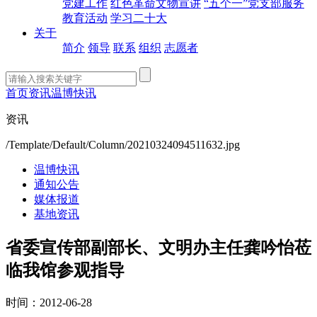
党建工作
红色革命文物宣讲
“五个一”党支部服务
教育活动
学习二十大
关于
简介
领导
联系
组织
志愿者
首页
资讯
温博快讯
资讯
/Template/Default/Column/20210324094511632.jpg
温博快讯
通知公告
媒体报道
基地资讯
省委宣传部副部长、文明办主任龚吟怡莅
临我馆参观指导
时间：2012-06-28