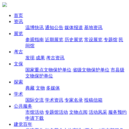
首页
资讯
温博快讯
通知公告
媒体报道
基地资讯
展览
参观指南
近期展览
历史展览
常设展览
专题馆
民
间馆
考古
发现
成果
考古资讯
文保
国家重点文物保护单位
省级文物保护单位
市县级
文物保护单位
探索
典藏
文物
多媒体
学术
国际交流
学术资讯
专家名录
投稿信箱
公共服务
市馆活动
专题馆活动
文物点阅
活动风采
服务预约
申请下载
建党百年