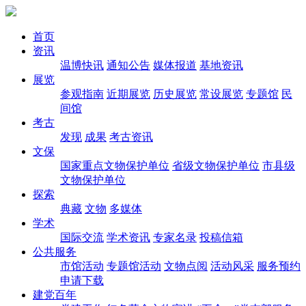
首页
资讯
温博快讯
通知公告
媒体报道
基地资讯
展览
参观指南
近期展览
历史展览
常设展览
专题馆
民
间馆
考古
发现
成果
考古资讯
文保
国家重点文物保护单位
省级文物保护单位
市县级
文物保护单位
探索
典藏
文物
多媒体
学术
国际交流
学术资讯
专家名录
投稿信箱
公共服务
市馆活动
专题馆活动
文物点阅
活动风采
服务预约
申请下载
建党百年