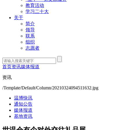
教育活动
学习二十大
关于
简介
领导
联系
组织
志愿者
首页
资讯
媒体报道
资讯
/Template/Default/Column/20210324094511632.jpg
温博快讯
通知公告
媒体报道
基地资讯
世温会有个对外交往礼品展