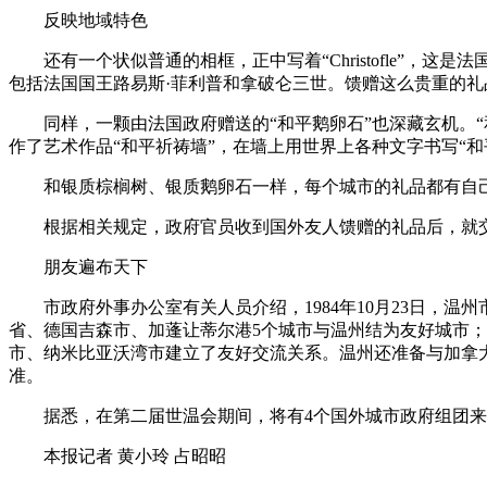
反映地域特色
还有一个状似普通的相框，正中写着“Christofle”，这是
包括法国国王路易斯·菲利普和拿破仑三世。馈赠这么贵重的
同样，一颗由法国政府赠送的“和平鹅卵石”也深藏玄机。“和
作了艺术作品“和平祈祷墙”，在墙上用世界上各种文字书写“和平”
和银质棕榈树、银质鹅卵石一样，每个城市的礼品都有自己
根据相关规定，政府官员收到国外友人馈赠的礼品后，就交
朋友遍布天下
市政府外事办公室有关人员介绍，1984年10月23日，温
省、德国吉森市、加蓬让蒂尔港5个城市与温州结为友好城市
市、纳米比亚沃湾市建立了友好交流关系。温州还准备与加拿
准。
据悉，在第二届世温会期间，将有4个国外城市政府组团来
本报记者 黄小玲 占昭昭