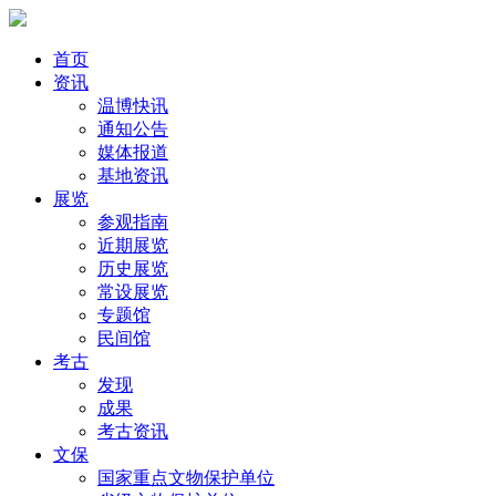
首页
资讯
温博快讯
通知公告
媒体报道
基地资讯
展览
参观指南
近期展览
历史展览
常设展览
专题馆
民间馆
考古
发现
成果
考古资讯
文保
国家重点文物保护单位