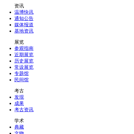
资讯
温博快讯
通知公告
媒体报道
基地资讯
展览
参观指南
近期展览
历史展览
常设展览
专题馆
民间馆
考古
发现
成果
考古资讯
学术
典藏
文物