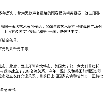
有170多年历史，曾为无数声名显赫的顾客提供精美银器，这些顾客
法国一著名艺术家的作品，2000年该艺术家在巴黎战神广场创
石”，上面有多国文字刻写“和平”一词，也包括中文。
彩描金茶具。
百元到几千元不等。
好城市。此后，西班牙阿利坎特市、美国尤宁郡、意大利普拉托
市与我市建立了友好交流关系。今年，温州又和美国加州匹茨堡
拉市建立友好交流关系，目前已上报国家友协和省外办，正待批
者意向书。