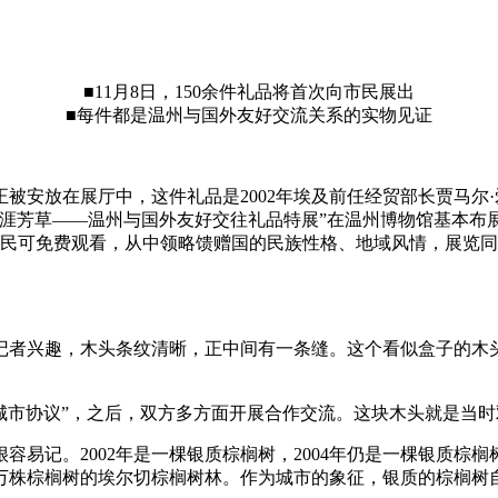
■11月8日，150余件礼品将首次向市民展出
■每件都是温州与国外友好交流关系的实物见证
被安放在展厅中，这件礼品是2002年埃及前任经贸部长贾马尔
涯芳草——温州与国外友好交往礼品特展”在温州博物馆基本布展
市民可免费观看，从中领略馈赠国的民族性格、地域风情，展览
兴趣，木头条纹清晰，正中间有一条缝。这个看似盒子的木头
好城市协议”，之后，双方多方面开展合作交流。这块木头就是当
记。2002年是一棵银质棕榈树，2004年仍是一棵银质棕榈树
0万株棕榈树的埃尔切棕榈树林。作为城市的象征，银质的棕榈树