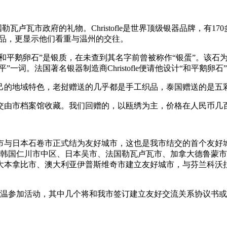
法国勒瓦卢瓦市政府的礼物。Christofle是世界顶级银器品牌，
礼品，更显示他们看重与温州的交往。
平鹅卵石”是银质，在未查到其名字前曾被称作“银蛋”。该石为
一词。法国著名银器制造商Christofle便请他设计“和平鹅卵
的地域特色，老挝赠送的几乎都是手工织品，泰国赠送的是五
由市档案馆收藏。我们回赠的，以瓯绣为主，价格在人民币几
州市与日本石卷市正式结为友好城市，这也是我市结交的首个友
；韩国仁川市中区、日本吴市、法国勒瓦卢瓦市、加拿大德鲁蒙
大本拿比市、澳大利亚伊普斯维奇市建立友好城市，与芬兰科沃
温参加活动，其中几个将和我市签订建立友好交流关系协议书或