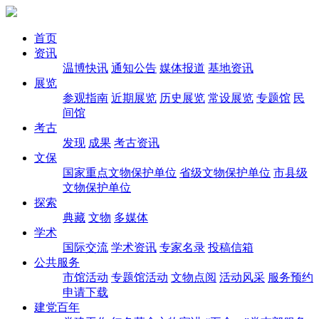
首页
资讯
温博快讯
通知公告
媒体报道
基地资讯
展览
参观指南
近期展览
历史展览
常设展览
专题馆
民
间馆
考古
发现
成果
考古资讯
文保
国家重点文物保护单位
省级文物保护单位
市县级
文物保护单位
探索
典藏
文物
多媒体
学术
国际交流
学术资讯
专家名录
投稿信箱
公共服务
市馆活动
专题馆活动
文物点阅
活动风采
服务预约
申请下载
建党百年