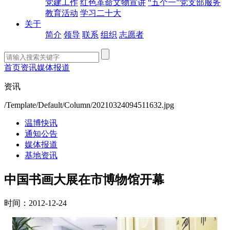
党建工作
红色革命文物宣讲
“五个一”党支部服务
教育活动
学习二十大
关于
简介
领导
联系
组织
志愿者
首页
资讯
媒体报道
资讯
/Template/Default/Column/20210324094511632.jpg
温博快讯
通知公告
媒体报道
基地资讯
中国书画大展在市博物馆开幕
时间：2012-12-24