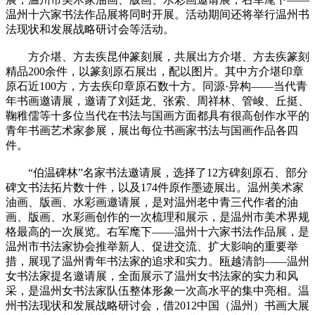
温州十六家书法作品展将同时开展。活动期间还将举行温州书
法现状和发展战略研讨会等活动。
方介堪、方去疾昆仲篆刻展，共展出方介堪、方去疾篆刻
精品200余件，以篆刻原石展出，配以图片。其中方介堪印章
原石近100方，方去疾印章原石数十方。同源·异构——当代青
年书画邀请展，邀请了刘廷龙、张索、周祥林、管峻、丘挺、
鞠稚儒等十多位当代在书法与国画方面都具有很高创作水平的
青年书画艺术家参展，展出每位书画家书法与国画作品各四
件。
“伯温碑林”名家书法邀请展，选择了12方碑刻原石、部分
碑文书法拓片数十件，以及174件原作墨迹展出。温州美术家
油画、版画、水彩画邀请展，是对温州老中青三代作者的油
画、版画、水彩画创作的一次梳理和展示，是温州市美术界规
格最高的一次展览。右军麾下——温州十六家书法作品展，是
温州市书法家协会推举新人、促进交流、扩大影响的重要举
措，展现了温州青年书法家的追求和实力。瓯越清韵——温州
女书法家提名邀请展，全面展示了温州女书法家的实力和风
采，是温州女书法家队伍整体形象一次高水平的集中亮相。温
州书法现状和发展战略研讨会，借2012中国（温州）书画大展