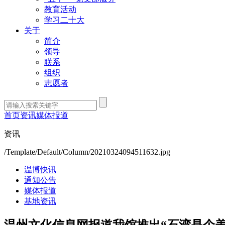
教育活动
学习二十大
关于
简介
领导
联系
组织
志愿者
首页
资讯
媒体报道
资讯
/Template/Default/Column/20210324094511632.jpg
温博快讯
通知公告
媒体报道
基地资讯
温州文化信息网报道我馆推出“石湾是个美