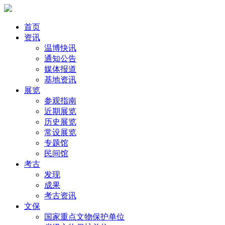
首页
资讯
温博快讯
通知公告
媒体报道
基地资讯
展览
参观指南
近期展览
历史展览
常设展览
专题馆
民间馆
考古
发现
成果
考古资讯
文保
国家重点文物保护单位