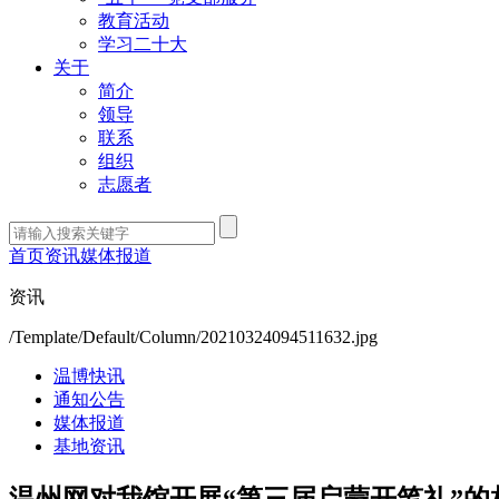
教育活动
学习二十大
关于
简介
领导
联系
组织
志愿者
首页
资讯
媒体报道
资讯
/Template/Default/Column/20210324094511632.jpg
温博快讯
通知公告
媒体报道
基地资讯
温州网对我馆开展“第三届启蒙开笔礼”的