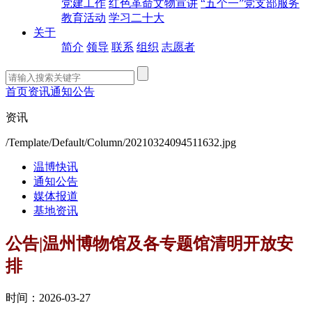
党建工作
红色革命文物宣讲
“五个一”党支部服务
教育活动
学习二十大
关于
简介
领导
联系
组织
志愿者
首页
资讯
通知公告
资讯
/Template/Default/Column/20210324094511632.jpg
温博快讯
通知公告
媒体报道
基地资讯
公告|温州博物馆及各专题馆清明开放安
排
时间：2026-03-27