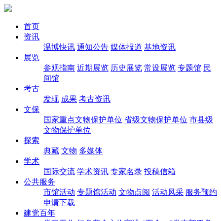
首页
资讯
温博快讯
通知公告
媒体报道
基地资讯
展览
参观指南
近期展览
历史展览
常设展览
专题馆
民
间馆
考古
发现
成果
考古资讯
文保
国家重点文物保护单位
省级文物保护单位
市县级
文物保护单位
探索
典藏
文物
多媒体
学术
国际交流
学术资讯
专家名录
投稿信箱
公共服务
市馆活动
专题馆活动
文物点阅
活动风采
服务预约
申请下载
建党百年