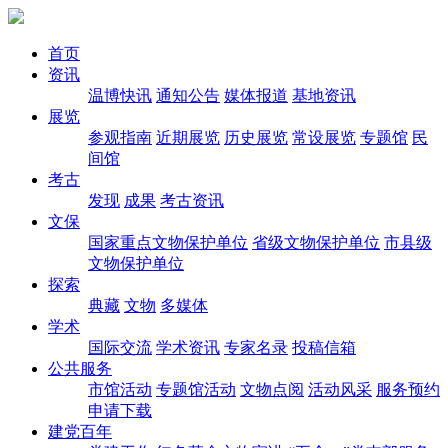
首页
资讯
温博快讯
通知公告
媒体报道
基地资讯
展览
参观指南
近期展览
历史展览
常设展览
专题馆
民
间馆
考古
发现
成果
考古资讯
文保
国家重点文物保护单位
省级文物保护单位
市县级
文物保护单位
探索
典藏
文物
多媒体
学术
国际交流
学术资讯
专家名录
投稿信箱
公共服务
市馆活动
专题馆活动
文物点阅
活动风采
服务预约
申请下载
建党百年