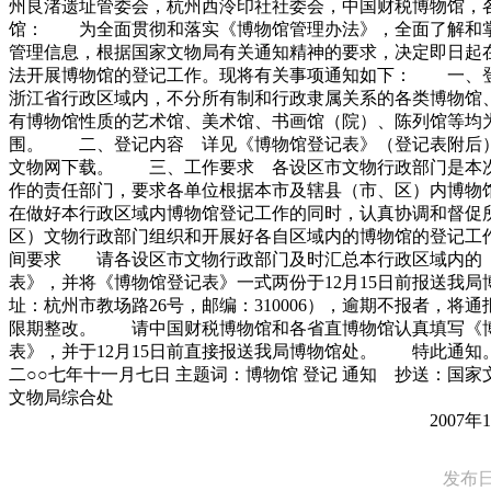
州良渚遗址管委会，杭州西泠印社社委会，中国财税博物馆，
馆： 为全面贯彻和落实《博物馆管理办法》，全面了解和
管理信息，根据国家文物局有关通知精神的要求，决定即日起
法开展博物馆的登记工作。现将有关事项通知如下： 一、
浙江省行政区域内，不分所有制和行政隶属关系的各类博物馆
有博物馆性质的艺术馆、美术馆、书画馆（院）、陈列馆等均
围。 二、登记内容 详见《博物馆登记表》（登记表附后
文物网下载。 三、工作要求 各设区市文物行政部门是本
作的责任部门，要求各单位根据本市及辖县（市、区）内博物
在做好本行政区域内博物馆登记工作的同时，认真协调和督促
区）文物行政部门组织和开展好各自区域内的博物馆的登记
间要求 请各设区市文物行政部门及时汇总本行政区域内的
表》，并将《博物馆登记表》一式两份于12月15日前报送我局
址：杭州市教场路26号，邮编：310006），逾期不报者，将
限期整改。 请中国财税博物馆和各省直博物馆认真填写《
表》，并于12月15日前直接报送我局博物馆处。 特此通知
二○○七年十一月七日 主题词：博物馆 登记 通知 抄送：国
文物局综合
2007年11月7日
发布日期