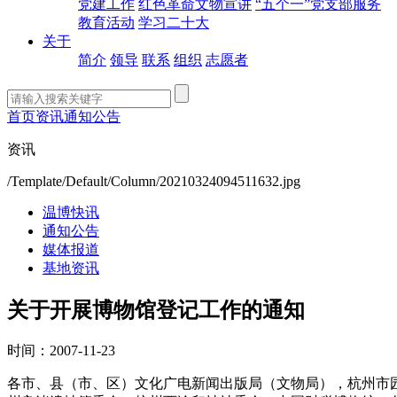
党建工作
红色革命文物宣讲
“五个一”党支部服务
教育活动
学习二十大
关于
简介
领导
联系
组织
志愿者
首页
资讯
通知公告
资讯
/Template/Default/Column/20210324094511632.jpg
温博快讯
通知公告
媒体报道
基地资讯
关于开展博物馆登记工作的通知
时间：2007-11-23
各市、县（市、区）文化广电新闻出版局（文物局），杭州市