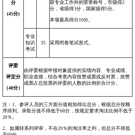
获专业工作外的荣誉称号，市级得2
分
分，省级得3分，国家级得5分。
(45
分)
本项最高得分10分。
专业
知识
35
采用闭卷笔试形式。
考试
评委
由评委根据申报对象提供的实绩内容、专业成绩、
评定分
职业道德，结合考查内容投赞成票或反对票，按赞
成票占总投票的评委的人数的比例折合计分。
（40分）
注：1、参评人员的三方面分值相加得出总分，根据总分按顺
序排列。录取分值不得低于60分，按规定要求淘汰比例不低于
20％。
2、如属转系列评审，不在20％的淘汰率之列，但总分不得低
于60分。