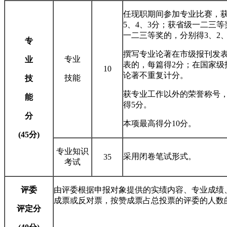
任现职期间参加专业比赛，
5、4、3分；获省级一二三等
一二三等奖的，分别得3、2
专
撰写专业论著在市级报刊发表
专业
业
表的，每篇得2分；在国家级
10
论著不重复计分。
技能
技
获专业工作以外的荣誉称号，
能
得5分。
分
本项最高得分10分。
(45
分)
专业知识
采用闭卷笔试形式。
35
考试
评委
由评委根据申报对象提供的实绩内容、专业成绩
成票或反对票，按赞成票占总投票的评委的人数
评定分