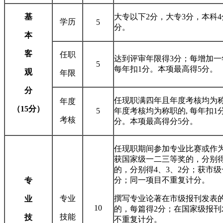
基
大专以下2分，大专3分，本科
学历
5
分。
本
客
任职
达到评审年限得3分；每增加一
5
每年扣1分。本项最高得5分。
观
年限
分
任现职满四年且年度考核均为
年度
（15分）
5
年度考核均为称职的, 每年扣1
考核
分。本项最高得分5分。
任现职期间参加专业比赛或作
获国家级一二三等奖的，分别得
的，分别得4、3、2分；获市级
分；同一项目不重复计分。
专
专业
撰写专业论著在市级报刊发表
业
10
的，每篇得2分；在国家级报刊
技能
技
不重复计分。