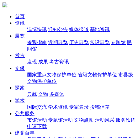
首页
资讯
温博快讯
通知公告
媒体报道
基地资讯
展览
参观指南
近期展览
历史展览
常设展览
专题馆
民
间馆
考古
发现
成果
考古资讯
文保
国家重点文物保护单位
省级文物保护单位
市县级
文物保护单位
探索
典藏
文物
多媒体
学术
国际交流
学术资讯
专家名录
投稿信箱
公共服务
市馆活动
专题馆活动
文物点阅
活动风采
服务预约
申请下载
建党百年