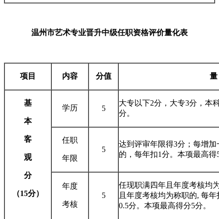
温州市艺术专业晋升中级任职资格评价量化表
项目
内容
分值
量
基
大专以下2分，大专3分，本科
学历
5
分。
本
客
任职
达到评审年限得3分；每增加
5
的，每年扣1分。本项最高得
观
年限
分
任现职满四年且年度考核均为
年度
（15分）
5
且年度考核均为称职的, 每
考核
0.5分。本项最高得分5分。