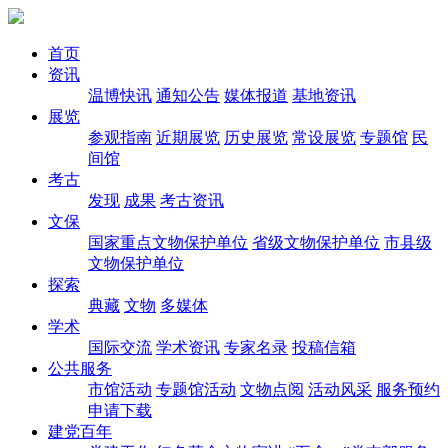
首页
资讯
温博快讯
通知公告
媒体报道
基地资讯
展览
参观指南
近期展览
历史展览
常设展览
专题馆
民
间馆
考古
发现
成果
考古资讯
文保
国家重点文物保护单位
省级文物保护单位
市县级
文物保护单位
探索
典藏
文物
多媒体
学术
国际交流
学术资讯
专家名录
投稿信箱
公共服务
市馆活动
专题馆活动
文物点阅
活动风采
服务预约
申请下载
建党百年