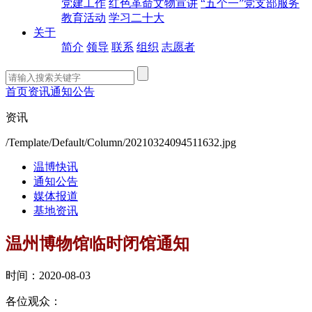
党建工作
红色革命文物宣讲
“五个一”党支部服务
教育活动
学习二十大
关于
简介
领导
联系
组织
志愿者
首页
资讯
通知公告
资讯
/Template/Default/Column/20210324094511632.jpg
温博快讯
通知公告
媒体报道
基地资讯
温州博物馆临时闭馆通知
时间：2020-08-03
各位观众：