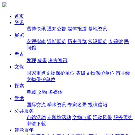
首页
资讯
温博快讯
通知公告
媒体报道
基地资讯
展览
参观指南
近期展览
历史展览
常设展览
专题馆
民
间馆
考古
发现
成果
考古资讯
文保
国家重点文物保护单位
省级文物保护单位
市县级
文物保护单位
探索
典藏
文物
多媒体
学术
国际交流
学术资讯
专家名录
投稿信箱
公共服务
市馆活动
专题馆活动
文物点阅
活动风采
服务预约
申请下载
建党百年