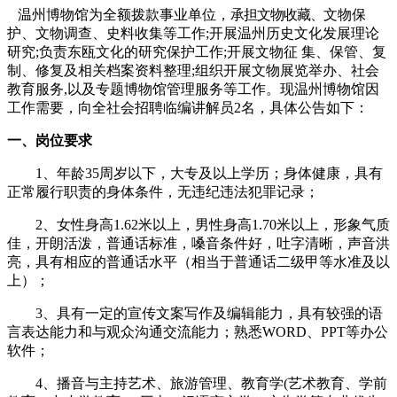
温州博物馆为全额拨款事业单位，
承担文物收藏、
文物保
护、文物调查、史料收集等工作;开展温州历史文化发展理论
研究;负责东瓯文化的研究保护工作;开展文物征 集、保管、复
制、修复及相关档案资料整理;组织开展文物展览举办、社会
教育服务,以及专题博物馆管理服务等工作。现温州博物馆因
工作需要，向全社会招聘
临编讲解员
2
名，具体公告如下：
一、
岗位
要求
1、
年龄35周岁以下，大专及以上学历；身体健康，具有
正常履行职责的身体条件，无违纪违法犯罪记录；
2、
女性身高1.62米以上，男性身高1.70米以上，形象气质
佳，开朗活泼，普通话标准，嗓音条件好，吐字清晰，声音洪
亮，具有相应的普通话水平
（
相当于
普通话二级
甲
等水准及以
上
）
；
3、
具有一定的宣传文案写作及编辑能力，具有较强的语
言表达能力和与观众沟通交流能力；
熟悉
WORD、PPT等办公
软件；
4、
播音与主持艺术、旅游管理、教育学(艺术教育、学前