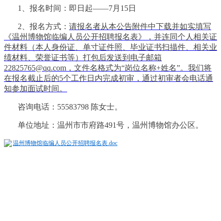
1、报名时间：
即日起
——
7
月
15
日
2、报名方式：
请报名者从本公告附件中下载并如实填写
《温州博物馆临编人员
公开招聘
报名表》，并连同个人相关证
件材料（本人身份证、单寸证件照、毕业证书扫描件、相关业
绩材料、荣誉证书等）
打包后
发送到电子邮箱
22825765@qq.com
，
文件名格式为“岗位名称+姓名”
。
我们将
在报名截止后的5个工作日内完成初审，通过初审者会电话通
知参加面试时间。
咨询电话：55583798 陈女士。
单位地址：温州市市府路491号，温州博物馆办公区。
温州博物馆临编人员公开招聘报名表.doc