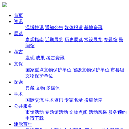
首页
资讯
温博快讯
通知公告
媒体报道
基地资讯
展览
参观指南
近期展览
历史展览
常设展览
专题馆
民
间馆
考古
发现
成果
考古资讯
文保
国家重点文物保护单位
省级文物保护单位
市县级
文物保护单位
探索
典藏
文物
多媒体
学术
国际交流
学术资讯
专家名录
投稿信箱
公共服务
市馆活动
专题馆活动
文物点阅
活动风采
服务预约
申请下载
建党百年