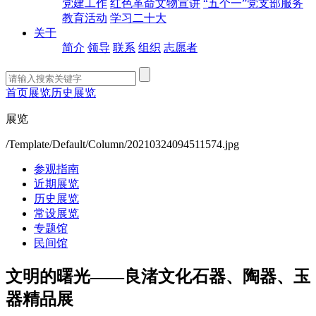
党建工作
红色革命文物宣讲
“五个一”党支部服务
教育活动
学习二十大
关于
简介
领导
联系
组织
志愿者
首页
展览
历史展览
展览
/Template/Default/Column/20210324094511574.jpg
参观指南
近期展览
历史展览
常设展览
专题馆
民间馆
文明的曙光——良渚文化石器、陶器、玉
器精品展