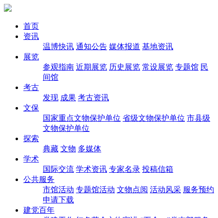
首页
资讯
温博快讯
通知公告
媒体报道
基地资讯
展览
参观指南
近期展览
历史展览
常设展览
专题馆
民
间馆
考古
发现
成果
考古资讯
文保
国家重点文物保护单位
省级文物保护单位
市县级
文物保护单位
探索
典藏
文物
多媒体
学术
国际交流
学术资讯
专家名录
投稿信箱
公共服务
市馆活动
专题馆活动
文物点阅
活动风采
服务预约
申请下载
建党百年