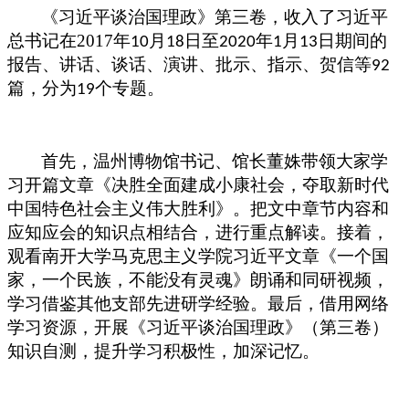
《习近平谈治国理政》第三卷，收入了习近平
总书记在
2017
年
月
日至
年
月
日期间的
10
18
2020
1
13
报告、讲话、谈话、演讲、批示、指示、贺信等
92
篇，分为
个专题。
19
首先，温州博物馆书记、馆长董姝带领大家学
习开篇文章《决胜全面建成小康社会，夺取新时代
中国特色社会主义伟大胜利》。把文中章节内容和
应知应会的知识点相结合，进行重点解读。接着，
观看南开大学马克思主义学院习近平文章
《一个国
家，一个民族，不能没有灵魂》朗诵和同研视频，
学习借鉴其他支部先进研学经验。最后，借用网络
学习资源，开展《习近平谈治国理政》（第三卷）
知识自测，提升学习积极性，加深记忆。