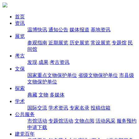
首页
资讯
温博快讯
通知公告
媒体报道
基地资讯
展览
参观指南
近期展览
历史展览
常设展览
专题馆
民
间馆
考古
发现
成果
考古资讯
文保
国家重点文物保护单位
省级文物保护单位
市县级
文物保护单位
探索
典藏
文物
多媒体
学术
国际交流
学术资讯
专家名录
投稿信箱
公共服务
市馆活动
专题馆活动
文物点阅
活动风采
服务预约
申请下载
建党百年