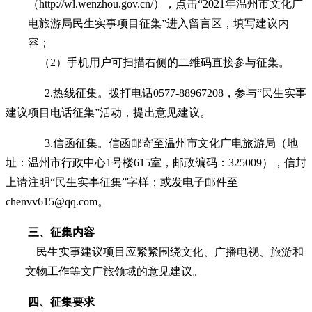
（
http://wl.wenzhou.gov.cn/
），
点击“
2021
年温州市文化广
电旅游局民生实事项目征集”进入留言区，填写建议内
容；
（
2
）手机用户可扫描右侧的二维码直接参与征集。
2.
热线征集。拨打电话
0577-88967208
，参与“民生实事
建议项目电话征集”活动，提出意见建议。
3.
信函征集。信函邮寄至温州市文化广电旅游局（地
址：温州市行政中心
1
号楼
615
室，邮政编码：
325009
），信封
上请注明“民生实事征集”字样；或发电子邮件至
chenvv615@qq.com
。
三、征集内容
民生实事建议项目应紧紧围绕文化、广播电视、旅游和
文物工作等文广旅
领域的意见建议。
四、
征集要求