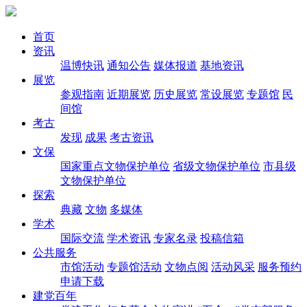
首页
资讯
温博快讯
通知公告
媒体报道
基地资讯
展览
参观指南
近期展览
历史展览
常设展览
专题馆
民
间馆
考古
发现
成果
考古资讯
文保
国家重点文物保护单位
省级文物保护单位
市县级
文物保护单位
探索
典藏
文物
多媒体
学术
国际交流
学术资讯
专家名录
投稿信箱
公共服务
市馆活动
专题馆活动
文物点阅
活动风采
服务预约
申请下载
建党百年