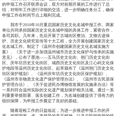
的申报工作召开联席会议，双方对前期开展的工作进行了总
结，对明年工作进行详细的交流，进一步明确任务分工，确保
申报工作在时间节点上顺利完成。
我市于2010年10月重启国家历史文化名城申报工作。两家
单位共同承担国家历史文化名城申报的具体工作，紧密合作，
各司其职。几年来，先后开展了古城街区整治、文物古迹保
护、历史文化研究宣传等十大工程，全力开展创建国家历史文
化名城工作。制定了《温州市创建国家历史文化名城实施方
案》、《关于进一步加强温州城市历史文化保护与传承的实施
意见》，公布了墨池——五马历史文化街、朔门历史文化街
区、庆年坊历史文化街区、城西历史文化街区及江心屿文化保
护地段等温州历史文化街区。起草颁布了《温州朔门历史文化
街区保护规划》、《温州庆年坊历史文化街区保护规划》、
《温州市非物质文化遗产保护管理办法》、《温州市古民居保
护管理办法》、《关于促进民办博物馆发展的实施承办法》等
一系列符合温州实际的文化遗产规划保护相关法规。通过一系
列重要举措部署、落实创建工作，为名城创建提供了强有力的
组织保障，为申报工作奠定了良好的基础。
随着迎检工作的日益临近，为进一步推进申报工作的开
展，按照国家、省、市领导的意见精神，以及后阶段申报的统