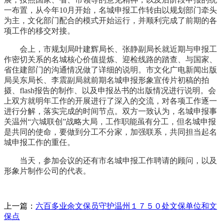
一布置，从今年10月开始，名城申报工作转由以规划部门牵头
为主，文化部门配合的模式开始运行，并顺利完成了前期的各
项工作的移交对接。
会上，市规划局叶建辉局长、张静副局长就近期与申报工
作密切关系的名城核心价值提炼、迎检线路的踏查、与国家、
省住建部门的沟通情况做了详细的说明。市文化广电新闻出版
局吴东局长、李震副局就前期名城申报形象宣传片初稿的拍
摄、flash报告的制作、以及申报丛书的出版情况进行说明。会
上双方就明年工作的开展进行了深入的交流，对各项工作逐一
进行分解，落实完成的时间节点。双方一致认为，名城申报事
关温州“六城联创”战略大局，工作职能虽有分工，但名城申报
是共同的使命，要做到分工不分家，加强联系，共同担当起名
城申报工作的重任。
当天，参加会议的还有市名城申报工作聘请的顾问，以及
形象片制作公司的代表。
上一篇：
六百多业余文保员守护温州１７５０处文保单位和文
保点