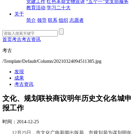
党建工作
红色革命文物宣讲
“五个一”党支部服务
教育活动
学习二十大
关于
简介
领导
联系
组织
志愿者
首页
考古
考古资讯
考古
/Template/Default/Column/20210324094511385.jpg
发现
成果
考古资讯
文化、规划联袂商议明年历史文化名城申
报工作
时间：2014-12-25
12月25日，市文化广电新闻出版局、市规划局为谋划明年