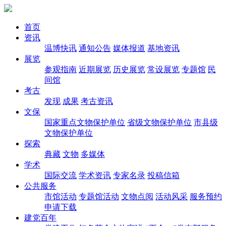
首页
资讯
温博快讯
通知公告
媒体报道
基地资讯
展览
参观指南
近期展览
历史展览
常设展览
专题馆
民
间馆
考古
发现
成果
考古资讯
文保
国家重点文物保护单位
省级文物保护单位
市县级
文物保护单位
探索
典藏
文物
多媒体
学术
国际交流
学术资讯
专家名录
投稿信箱
公共服务
市馆活动
专题馆活动
文物点阅
活动风采
服务预约
申请下载
建党百年