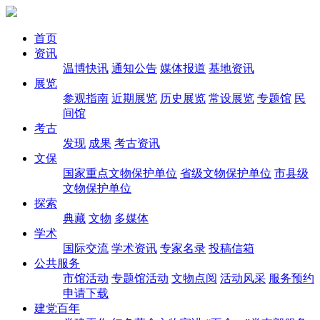
首页
资讯
温博快讯
通知公告
媒体报道
基地资讯
展览
参观指南
近期展览
历史展览
常设展览
专题馆
民
间馆
考古
发现
成果
考古资讯
文保
国家重点文物保护单位
省级文物保护单位
市县级
文物保护单位
探索
典藏
文物
多媒体
学术
国际交流
学术资讯
专家名录
投稿信箱
公共服务
市馆活动
专题馆活动
文物点阅
活动风采
服务预约
申请下载
建党百年