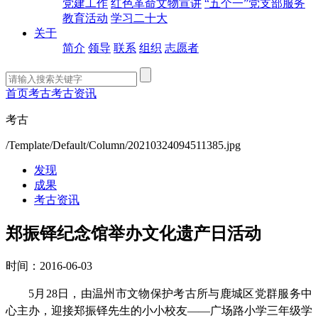
党建工作
红色革命文物宣讲
“五个一”党支部服务
教育活动
学习二十大
关于
简介
领导
联系
组织
志愿者
首页
考古
考古资讯
考古
/Template/Default/Column/20210324094511385.jpg
发现
成果
考古资讯
郑振铎纪念馆举办文化遗产日活动
时间：2016-06-03
5月28日，由温州市文物保护考古所与鹿城区党群服务中
心主办，迎接郑振铎先生的小小校友——广场路小学三年级学