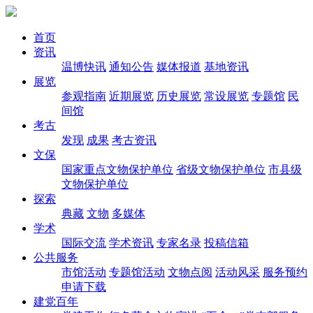
首页
资讯
温博快讯
通知公告
媒体报道
基地资讯
展览
参观指南
近期展览
历史展览
常设展览
专题馆
民
间馆
考古
发现
成果
考古资讯
文保
国家重点文物保护单位
省级文物保护单位
市县级
文物保护单位
探索
典藏
文物
多媒体
学术
国际交流
学术资讯
专家名录
投稿信箱
公共服务
市馆活动
专题馆活动
文物点阅
活动风采
服务预约
申请下载
建党百年