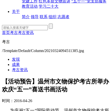
党建工作
红色革命文物宣讲
“五个一”党支部服务
教育活动
学习二十大
关于
简介
领导
联系
组织
志愿者
首页
考古
考古资讯
考古
/Template/Default/Column/20210324094511385.jpg
发现
成果
考古资讯
【活动预告】温州市文物保护考古所举办
欢庆“五一”喜送书画活动
时间：2016-04-26
为庆祝“五一”国际劳动节，温州市文物保护考古所