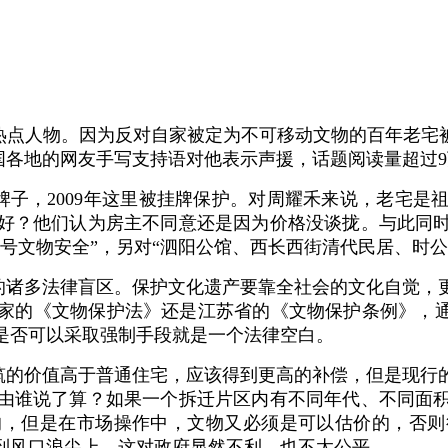
热点人物。因为反对自家被定为不可移动文物的百年老宅
全国各地的网友手写支持语对他表示声援，话题阅读量超过
牌子，2009年这里被挂牌保护。对周耀禾来说，老宅
好？他们认为房主不同意还是因为价格没谈拢。与此同
6号文物安全”，另对“泗阳公馆、西长西街清代民居、时
的诸多法律盲区。保护文化遗产要靠全社会的文化自觉，
家的《文物保护法》还是江苏省的《文物保护条例》，通
是否可以采取强制手段就是一个法律空白。
筑的价值高于普通住宅，应该得到更高的补偿，但是现行
由谁说了算？如果一个拆迁片区内有不同年代、不同面
的，但是在市场操作中，文物又必须是可以估价的，否则
到风口浪尖上，这对政府显然不利，也不太公平。