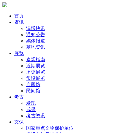
首页
资讯
温博快讯
通知公告
媒体报道
基地资讯
展览
参观指南
近期展览
历史展览
常设展览
专题馆
民间馆
考古
发现
成果
考古资讯
文保
国家重点文物保护单位