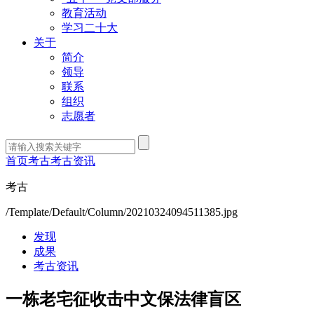
教育活动
学习二十大
关于
简介
领导
联系
组织
志愿者
首页
考古
考古资讯
考古
/Template/Default/Column/20210324094511385.jpg
发现
成果
考古资讯
一栋老宅征收击中文保法律盲区