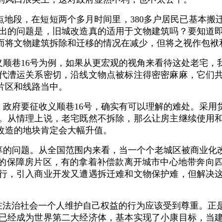
点地段，在短短两个多月时间里，380多户居民已基本搬
突出的问题是，旧城改造真的适用于文物建筑吗？要知道
而将文物建筑拆除和迁移的情况在减少，但将之视作包袱
义顺巷16号为例，如果从更宏观的视角来看待这处老宅，
代漕运关系密切，沿线文物点被标注得密密麻麻，它们
片区和线路当中。
，政府要征收义顺巷16号，确实有可以理解的难处。采用
。从情理上说，老宅既然不拆除，那么让房主继续使用
改造的地块肯定会大幅升值。
共享的问题。从全国范围内来看，当一个个老城区被商业化
远的保障房片区，有的拿着补偿款离开城市中心地带奔向
行，引入商业开发又遭遇拆迁难和文物保护难，但解决
，在法治社会一个人维护自己权益的行为应该受到尊重。正
已经成为世界第二大经济体，基本实现了小康目标，当