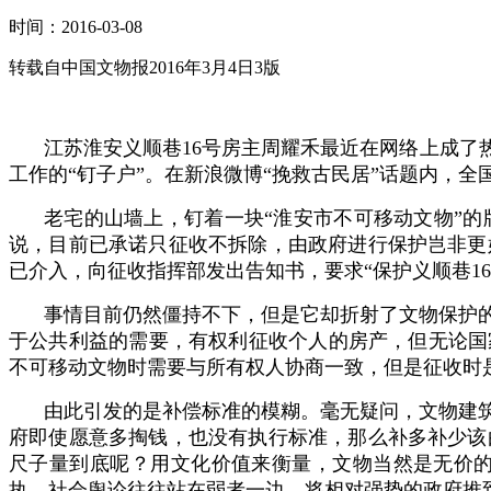
时间：2016-03-08
转载自中国文物报2016年3月4日3版
江苏淮安义顺巷16号房主周耀禾最近在网络上成了
工作的“钉子户”。在新浪微博“挽救古民居”话题内，
老宅的山墙上，钉着一块“淮安市不可移动文物”的
说，目前已承诺只征收不拆除，由政府进行保护岂非更
已介入，向征收指挥部发出告知书，要求“保护义顺巷1
事情目前仍然僵持不下，但是它却折射了文物保护
于公共利益的需要，有权利征收个人的房产，但无论国
不可移动文物时需要与所有权人协商一致，但是征收时
由此引发的是补偿标准的模糊。毫无疑问，文物建
府即使愿意多掏钱，也没有执行标准，那么补多补少该
尺子量到底呢？用文化价值来衡量，文物当然是无价
执，社会舆论往往站在弱者一边，将相对强势的政府推