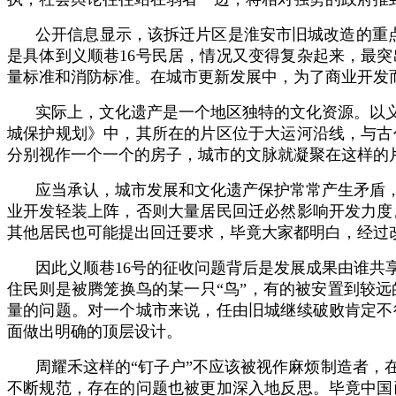
公开信息显示，该拆迁片区是淮安市旧城改造的重
是具体到义顺巷16号民居，情况又变得复杂起来，最
量标准和消防标准。在城市更新发展中，为了商业开发
实际上，文化遗产是一个地区独特的文化资源。以
城保护规划》中，其所在的片区位于大运河沿线，与古
分别视作一个一个的房子，城市的文脉就凝聚在这样的
应当承认，城市发展和文化遗产保护常常产生矛盾
业开发轻装上阵，否则大量居民回迁必然影响开发力度
其他居民也可能提出回迁要求，毕竟大家都明白，经过
因此义顺巷16号的征收问题背后是发展成果由谁
住民则是被腾笼换鸟的某一只“鸟”，有的被安置到较
量的问题。对一个城市来说，任由旧城继续破败肯定不
面做出明确的顶层设计。
周耀禾这样的“钉子户”不应该被视作麻烦制造者
不断规范，存在的问题也被更加深入地反思。毕竟中国