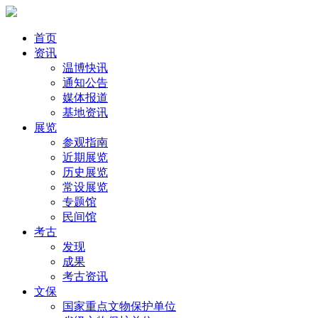
首页
资讯
温博快讯
通知公告
媒体报道
基地资讯
展览
参观指南
近期展览
历史展览
常设展览
专题馆
民间馆
考古
发现
成果
考古资讯
文保
国家重点文物保护单位