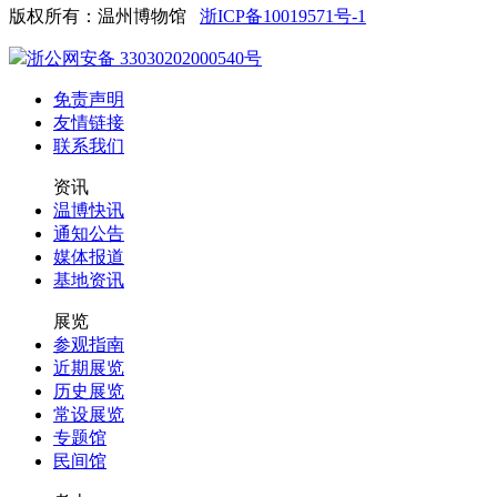
版权所有：温州博物馆
浙ICP备10019571号-1
浙公网安备 33030202000540号
免责声明
友情链接
联系我们
资讯
温博快讯
通知公告
媒体报道
基地资讯
展览
参观指南
近期展览
历史展览
常设展览
专题馆
民间馆