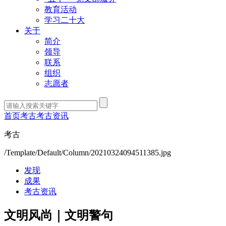
教育活动
学习二十大
关于
简介
领导
联系
组织
志愿者
首页
考古
考古资讯
考古
/Template/Default/Column/20210324094511385.jpg
发现
成果
考古资讯
文明风尚｜文明警句