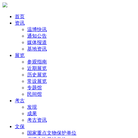
首页
资讯
温博快讯
通知公告
媒体报道
基地资讯
展览
参观指南
近期展览
历史展览
常设展览
专题馆
民间馆
考古
发现
成果
考古资讯
文保
国家重点文物保护单位