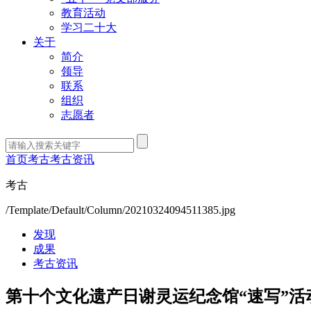
教育活动
学习二十大
关于
简介
领导
联系
组织
志愿者
首页
考古
考古资讯
考古
/Template/Default/Column/20210324094511385.jpg
发现
成果
考古资讯
第十个文化遗产日谢灵运纪念馆“速写”活