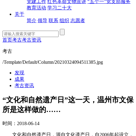
党建工作
红色革命文物宣讲
“五个一”党支部服务
教育活动
学习二十大
关于
简介
领导
联系
组织
志愿者
首页
考古
考古资讯
考古
/Template/Default/Column/20210324094511385.jpg
发现
成果
考古资讯
“文化和自然遗产日”这一天，温州市文保
所是这样做的……
时间：2018-06-14
文化和自然遗产日，源自文化遗产日，自2006年起设立，