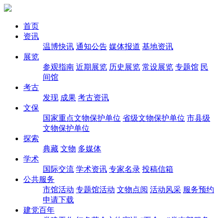
首页
资讯
温博快讯
通知公告
媒体报道
基地资讯
展览
参观指南
近期展览
历史展览
常设展览
专题馆
民
间馆
考古
发现
成果
考古资讯
文保
国家重点文物保护单位
省级文物保护单位
市县级
文物保护单位
探索
典藏
文物
多媒体
学术
国际交流
学术资讯
专家名录
投稿信箱
公共服务
市馆活动
专题馆活动
文物点阅
活动风采
服务预约
申请下载
建党百年