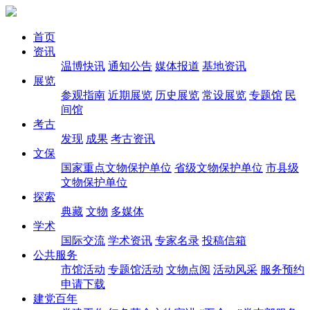
首页
资讯
温博快讯
通知公告
媒体报道
基地资讯
展览
参观指南
近期展览
历史展览
常设展览
专题馆
民
间馆
考古
发现
成果
考古资讯
文保
国家重点文物保护单位
省级文物保护单位
市县级
文物保护单位
探索
典藏
文物
多媒体
学术
国际交流
学术资讯
专家名录
投稿信箱
公共服务
市馆活动
专题馆活动
文物点阅
活动风采
服务预约
申请下载
建党百年