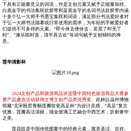
下具有正能量意义的词语，作是文创元素又赋予正能量加持。
白底金字的书法集联款胶带和蓝底金字的名词书法款胶带内涵
十多个弘一大师手书墨宝集联和词语，满足部分书法爱好者对
于弘一大师书法描摹或日常使用的需求，为年轻的手账爱好者
们提供不可多得的元素。“即今休去便休去，若觅了时无了
时”、“康乐陈时道，清平具古欢”等词句赋予文创独特的禅
意。
莲华清影杯
2024文创产品和旅游商品评选暨中国特色旅游商品大赛参
赛产品遴选活动获得文博文创产品类优秀奖。
此杯以温州博物
馆藏“北宋瓯窑青釉莲瓣纹瓷高足杯”为设计灵感，“高足”复古
优雅，莲瓣高洁清丽，描金玻璃工艺融合中西艺术，折射奢华
之美。
莲花纹是中国传统图案中的经典元素，寓意圣洁、吉祥。