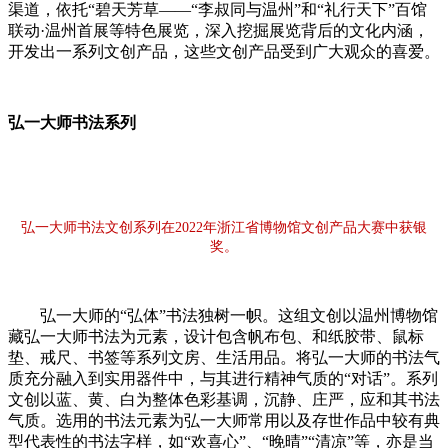
渠道，依托“碧天芳草——“李叔同与温州”和“礼行天下”百馆
联动·温州首展等特色展览，深入挖掘展览背后的文化内涵，
开发出一系列文创产品，这些文创产品受到广大观众的喜爱。
弘一大师书法系列
弘一大师书法文创系列在2022年浙江省博物馆文创产品大赛中获银
奖。
弘一大师的“弘体”书法独树一帜。这组文创以温州博物馆
藏弘一大师书法为元素，设计包含帆布包、和纸胶带、鼠标
垫、戒尺、书签等系列文房、生活用品。将弘一大师的书法气
质充分融入到实用器件中，与其进行精神气质的“对话”。系列
文创以蓝、黄、白为整体色彩基调，沉静、庄严，应和其书法
气质。选用的书法元素为弘一大师常用以及存世作品中较有典
型代表性的书法字样，如“欢喜心”、“晚晴”“清凉”等，亦是当