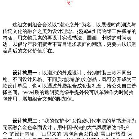
奖”
这组文创组合套装以“潮流之外”为名，以展现时尚潮流与
传统文化的融合之美为设计理念。挖掘温州博物馆三件藏品的
内涵，用文物元素的再设计实现书法、国画、刺绣的时尚表
达，以倡导年轻消费者不盲目追求表面的潮流，更要去认识潮
流背后的文化价值所在。
设计构思一：
以潮流的外观设计，分别封装三款不同出
处、不同设计风格、不同质地功能的文创品，既可分开成为三
款设计单品，也可以通过外袋组合成套装礼盒，给公众自由选
择空间。pvc材质的透明荧光绿手提外袋可以单独作为时尚拎
包使用，增加组合文创的附加值。
设计构思二：
“我的保护伞”以馆藏明代丰坊的草书唐诗为
元素融合金色伞面设计，用中国书法的大气风度表达“保护
伞”的设计内涵，“山里来的”茶包盲合以馆藏“雪山行旅图”为