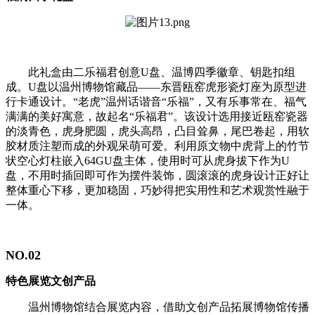
此礼盒由二乐福君创意U盘、温博四季徽章、钥匙扣组
成。U盘以温州博物馆藏品——东晋瓯窑虎形瓷灯座为原型进
行卡通设计。“老虎”温州话谐音“乐福”，又有乐事常在、福气
满满的美好寓意，故起名“乐福君”。该设计选用接近瓯窑瓷器
的淡青色，虎身肥圆，虎头高昂，凸目耸鼻，尾巴卷起，用软
胶材质注塑而成的外观呆萌可爱。利用原文物中虎背上的竹节
状空心灯柱嵌入64GU盘主体，使用时可从虎身拔下作为U
盘，不用时插回即可作为摆件装饰，圆滚滚的虎身设计正好让
整体重心下移，更加稳固，巧妙得把实用性和艺术观赏性融于
一体。
NO.02
特色展览文创产品
温州博物馆结合展览内容，借助文创产品拓展博物馆传播