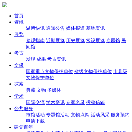
首页
资讯
温博快讯
通知公告
媒体报道
基地资讯
展览
参观指南
近期展览
历史展览
常设展览
专题馆
民
间馆
考古
发现
成果
考古资讯
文保
国家重点文物保护单位
省级文物保护单位
市县级
文物保护单位
探索
典藏
文物
多媒体
学术
国际交流
学术资讯
专家名录
投稿信箱
公共服务
市馆活动
专题馆活动
文物点阅
活动风采
服务预约
申请下载
建党百年