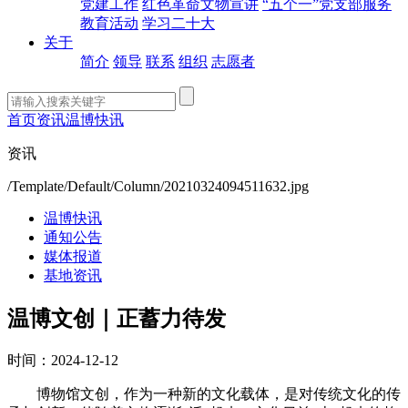
党建工作
红色革命文物宣讲
“五个一”党支部服务
教育活动
学习二十大
关于
简介
领导
联系
组织
志愿者
首页
资讯
温博快讯
资讯
/Template/Default/Column/20210324094511632.jpg
温博快讯
通知公告
媒体报道
基地资讯
温博文创｜正蓄力待发
时间：2024-12-12
博物馆文创，作为一种新的文化载体，是对传统文化的传