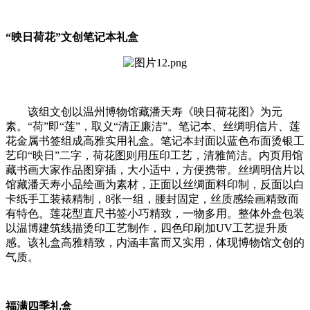
“映日荷花”文创笔记本礼盒
该组文创以温州博物馆藏潘天寿《映日荷花图》为元
素。“荷”即“莲”，取义“清正廉洁”。笔记本、丝绸明信片、莲
花金属书签组成高雅实用礼盒。笔记本封面以蓝色布面烫银工
艺印“映日”二字，荷花图则用压印工艺，清雅简洁。内页用馆
藏书画大家作品图穿插，大小适中，方便携带。丝绸明信片以
馆藏潘天寿小品绘画为素材，正面以丝绸面料印制，反面以白
卡纸手工装裱精制，8张一组，腰封固定，丝质感绘画精致而
有特色。莲花型直尺书签小巧精致，一物多用。整体外盒包装
以温博建筑线描烫印工艺制作，四色印刷加UV工艺提升质
感。该礼盒高雅精致，内涵丰富而又实用，体现博物馆文创的
气质。
福满四季礼盒