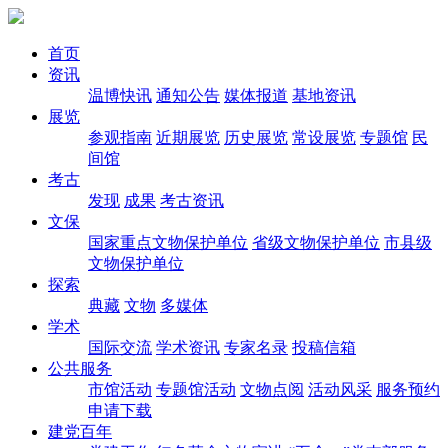
首页
资讯
温博快讯
通知公告
媒体报道
基地资讯
展览
参观指南
近期展览
历史展览
常设展览
专题馆
民
间馆
考古
发现
成果
考古资讯
文保
国家重点文物保护单位
省级文物保护单位
市县级
文物保护单位
探索
典藏
文物
多媒体
学术
国际交流
学术资讯
专家名录
投稿信箱
公共服务
市馆活动
专题馆活动
文物点阅
活动风采
服务预约
申请下载
建党百年