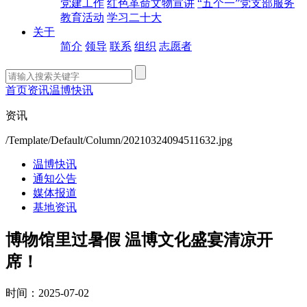
党建工作
红色革命文物宣讲
“五个一”党支部服务
教育活动
学习二十大
关于
简介
领导
联系
组织
志愿者
首页
资讯
温博快讯
资讯
/Template/Default/Column/20210324094511632.jpg
温博快讯
通知公告
媒体报道
基地资讯
博物馆里过暑假 温博文化盛宴清凉开
席！
时间：2025-07-02