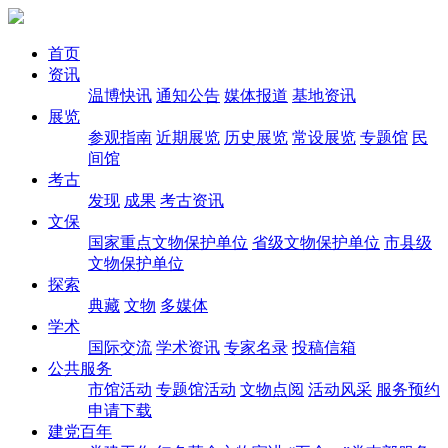
首页
资讯
温博快讯
通知公告
媒体报道
基地资讯
展览
参观指南
近期展览
历史展览
常设展览
专题馆
民
间馆
考古
发现
成果
考古资讯
文保
国家重点文物保护单位
省级文物保护单位
市县级
文物保护单位
探索
典藏
文物
多媒体
学术
国际交流
学术资讯
专家名录
投稿信箱
公共服务
市馆活动
专题馆活动
文物点阅
活动风采
服务预约
申请下载
建党百年