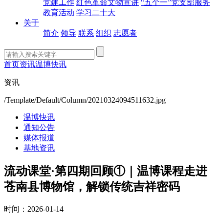
党建工作
红色革命文物宣讲
“五个一”党支部服务
教育活动
学习二十大
关于
简介
领导
联系
组织
志愿者
首页
资讯
温博快讯
资讯
/Template/Default/Column/20210324094511632.jpg
温博快讯
通知公告
媒体报道
基地资讯
流动课堂·第四期回顾①｜温博课程走进
苍南县博物馆，解锁传统吉祥密码
时间：2026-01-14