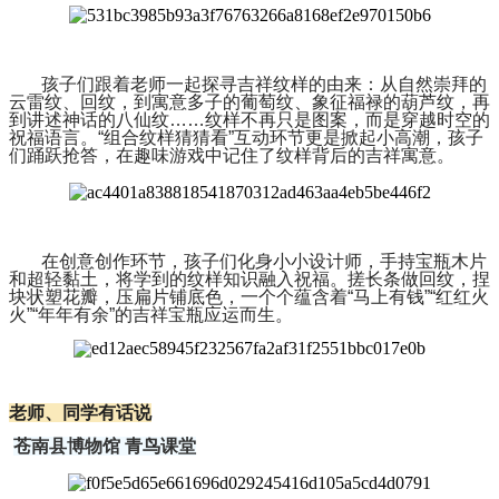
孩子们跟着老师一起探寻吉祥纹样的由来：从自然崇拜的
云雷纹、回纹，到寓意多子的葡萄纹、象征福禄的葫芦纹，再
到讲述神话的八仙纹……纹样不再只是图案，而是穿越时空的
祝福语言。“组合纹样猜猜看”互动环节更是掀起小高潮，孩子
们踊跃抢答，在趣味游戏中记住了纹样背后的吉祥寓意。
在创意创作环节，孩子们化身小小设计师，手持宝瓶木片
和超轻黏土，将学到的纹样知识融入祝福。搓长条做回纹，捏
块状塑花瓣，压扁片铺底色，一个个蕴含着“马上有钱”“红红火
火”“年年有余”的吉祥宝瓶应运而生。
老师、同学有话说
苍南县博物馆 青鸟课堂