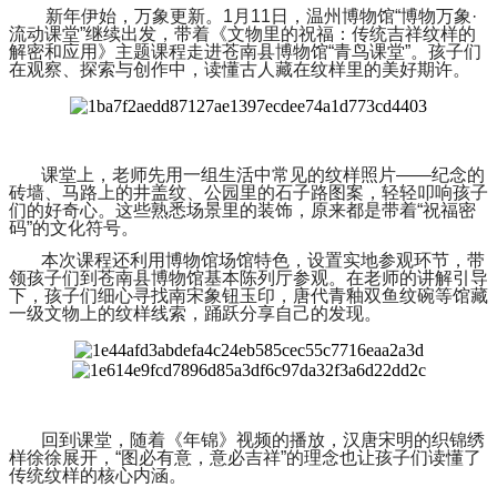
新年伊始，万象更新。1月11日，温州博物馆“博物万象·
流动课堂”继续出发，带着《文物里的祝福：传统吉祥纹样的
解密和应用》主题课程走进苍南县博物馆“青鸟课堂”。孩子们
在观察、探索与创作中，读懂古人藏在纹样里的美好期许。
课堂上，老师先用一组生活中常见的纹样照片——纪念的
砖墙、马路上的井盖纹、公园里的石子路图案，轻轻叩响孩子
们的好奇心。这些熟悉场景里的装饰，原来都是带着“祝福密
码”的文化符号。
本次课程还利用博物馆场馆特色，设置实地参观环节，带
领孩子们到苍南县博物馆基本陈列厅参观。在老师的讲解引导
下，孩子们细心寻找南宋象钮玉印，唐代青釉双鱼纹碗等馆藏
一级文物上的纹样线索，踊跃分享自己的发现。
回到课堂，随着《年锦》视频的播放，汉唐宋明的织锦绣
样徐徐展开，“图必有意，意必吉祥”的理念也让孩子们读懂了
传统纹样的核心内涵。