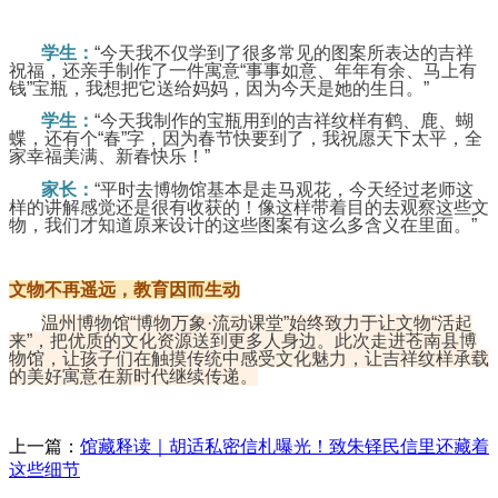
学生：
“今天我不仅学到了很多常见的图案所表达的吉祥
祝福，还亲手制作了一件寓意“事事如意、年年有余、马上有
钱”宝瓶，我想把它送给妈妈，因为今天是她的生日。”
学生：
“今天我制作的宝瓶用到的吉祥纹样有鹤、鹿、蝴
蝶，还有个“春”字，因为春节快要到了，我祝愿天下太平，全
家幸福美满、新春快乐！”
家长：
“平时去博物馆基本是走马观花，今天经过老师这
样的讲解感觉还是很有收获的！像这样带着目的去观察这些文
物，我们才知道原来设计的这些图案有这么多含义在里面。”
文物不再遥远，教育因而生动
温州博物馆“博物万象·流动课堂”始终致力于让文物“活起
来”，把优质的文化资源送到更多人身边。此次走进苍南县博
物馆，让孩子们在触摸传统中感受文化魅力，让吉祥纹样承载
的美好寓意在新时代继续传递。
上一篇：
馆藏释读｜胡适私密信札曝光！致朱铎民信里还藏着
这些细节