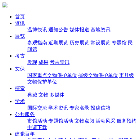
首页
资讯
温博快讯
通知公告
媒体报道
基地资讯
展览
参观指南
近期展览
历史展览
常设展览
专题馆
民
间馆
考古
发现
成果
考古资讯
文保
国家重点文物保护单位
省级文物保护单位
市县级
文物保护单位
探索
典藏
文物
多媒体
学术
国际交流
学术资讯
专家名录
投稿信箱
公共服务
市馆活动
专题馆活动
文物点阅
活动风采
服务预约
申请下载
建党百年