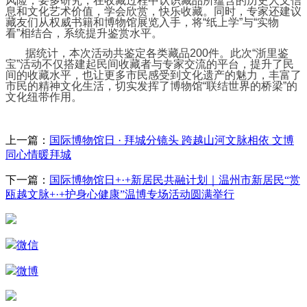
风险；要多研究，在收藏过程中认识藏品所蕴含的历史人文信
息和文化艺术价值，学会欣赏，快乐收藏。同时，专家还建议
藏友们从权威书籍和博物馆展览入手，将“纸上学”与“实物
看”相结合，系统提升鉴赏水平。
据统计，本次活动共鉴定各类藏品200件。此次“浙里鉴
宝”活动不仅搭建起民间收藏者与专家交流的平台，提升了民
间的收藏水平，也让更多市民感受到文化遗产的魅力，丰富了
市民的精神文化生活，切实发挥了博物馆“联结世界的桥梁”的
文化纽带作用。
上一篇：
国际博物馆日 · 拜城分镜头 跨越山河文脉相依 文博
同心情暖拜城
下一篇：
国际博物馆日+·+新居民共融计划｜温州市新居民“赏
瓯越文脉+·+护身心健康”温博专场活动圆满举行
微信
微博