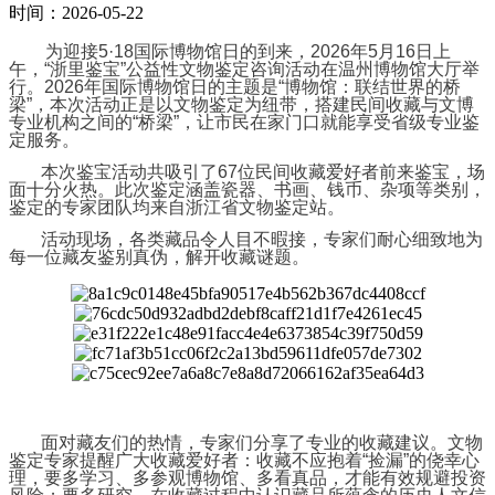
时间：2026-05-22
为迎接5·18国际博物馆日的到来，2026年5月16日上
午，“浙里鉴宝”公益性文物鉴定咨询活动在温州博物馆大厅举
行。2026年国际博物馆日的主题是“博物馆：联结世界的桥
梁”，本次活动正是以文物鉴定为纽带，搭建民间收藏与文博
专业机构之间的“桥梁”，让市民在家门口就能享受省级专业鉴
定服务。
本次鉴宝活动共吸引了67位民间收藏爱好者前来鉴宝，场
面十分火热。此次鉴定涵盖瓷器、书画、钱币、杂项等类别，
鉴定的专家团队均来自浙江省文物鉴定站。
活动现场，各类藏品令人目不暇接，专家们耐心细致地为
每一位藏友鉴别真伪，解开收藏谜题。
面对藏友们的热情，专家们分享了专业的收藏建议。文物
鉴定专家提醒广大收藏爱好者：收藏不应抱着“捡漏”的侥幸心
理，要多学习、多参观博物馆、多看真品，才能有效规避投资