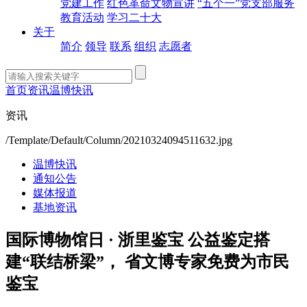
党建工作
红色革命文物宣讲
“五个一”党支部服务
教育活动
学习二十大
关于
简介
领导
联系
组织
志愿者
首页
资讯
温博快讯
资讯
/Template/Default/Column/20210324094511632.jpg
温博快讯
通知公告
媒体报道
基地资讯
国际博物馆日 · 浙里鉴宝 公益鉴定搭
建“联结桥梁”， 省文博专家免费为市民
鉴宝