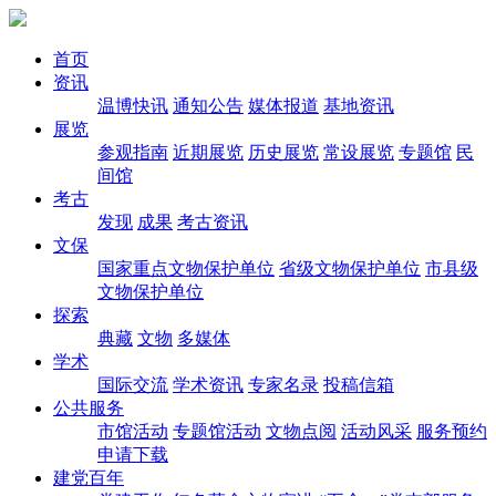
首页
资讯
温博快讯
通知公告
媒体报道
基地资讯
展览
参观指南
近期展览
历史展览
常设展览
专题馆
民
间馆
考古
发现
成果
考古资讯
文保
国家重点文物保护单位
省级文物保护单位
市县级
文物保护单位
探索
典藏
文物
多媒体
学术
国际交流
学术资讯
专家名录
投稿信箱
公共服务
市馆活动
专题馆活动
文物点阅
活动风采
服务预约
申请下载
建党百年