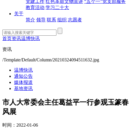
党建工作
红色革命文物宣讲
“五个一”党支部服务
教育活动
学习二十大
关于
简介
领导
联系
组织
志愿者
首页
资讯
温博快讯
资讯
/Template/Default/Column/20210324094511632.jpg
温博快讯
通知公告
媒体报道
基地资讯
市人大常委会主任葛益平一行参观玉篆春
风展
时间：2022-01-06