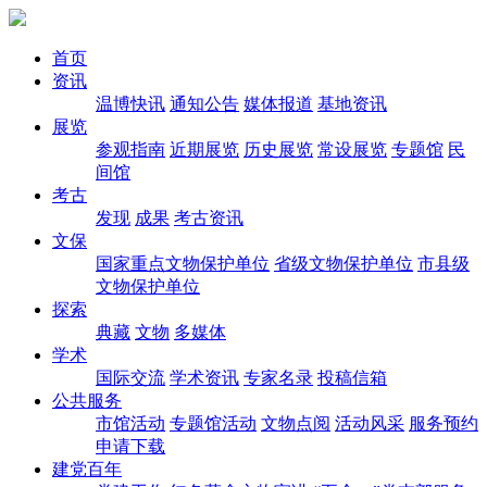
首页
资讯
温博快讯
通知公告
媒体报道
基地资讯
展览
参观指南
近期展览
历史展览
常设展览
专题馆
民
间馆
考古
发现
成果
考古资讯
文保
国家重点文物保护单位
省级文物保护单位
市县级
文物保护单位
探索
典藏
文物
多媒体
学术
国际交流
学术资讯
专家名录
投稿信箱
公共服务
市馆活动
专题馆活动
文物点阅
活动风采
服务预约
申请下载
建党百年